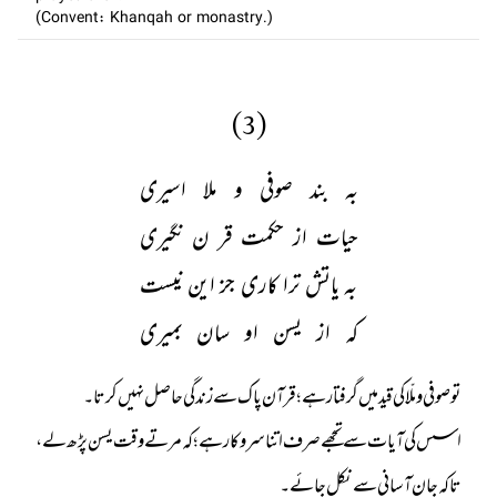
(Convent: Khanqah or monastry.)
(3)
بہ بند صوفی و ملا اسیری
حیات از حکمت قر ن نگیری
بہ یاتش ترا کاری جز این نیست
کہ از یسن او سان بمیری
اسس کی آیات سے تجھے صرف اتنا سروکار ہے؛ کہ مرتے وقت یسن پڑھ لے،
تاکہ جان آسانی سے نکل جائے۔