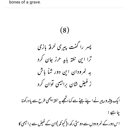
bones of a grave.
(8)
پسر را گفت پیری خرقہ بازی
ترا این نکتہ باید حرز جان کرد
بہ نمرودان این دور شنا باش
ز فیض شان براہیمی توان کرد
ایک پیشہ ور پیر نے اپنے بیٹے سے کہا؛ تجھے یہ نکتہ اچھی طرح سے یاد رکھنا
اس دور کے نمرودوں سے دوستی رکھ؛ (کیونکہ) ان کے فیض سے براہیمی کا