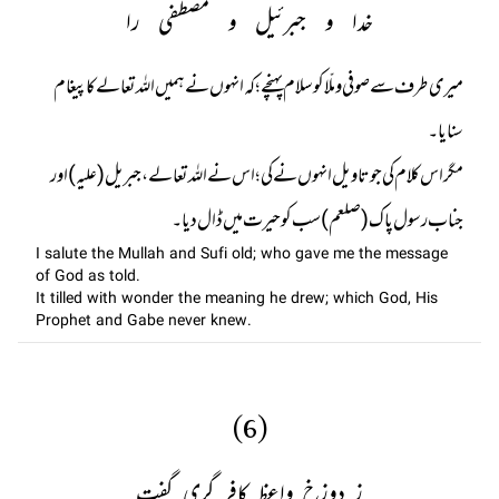
خدا و جبرئیل و مصطفی را
میری طرف سے صوفی و ملّا کو سلام پہنچے ؛ کہ انہوں نے ہمیں اللہ تعالے کا پیغام
مگر اس کلام کی جو تاویل انہوں نے کی ؛ اس نے اللہ تعالے ، جبریل (علیہ) اور
جناب رسول پاک (صلعم) سب کو حیرت میں ڈال دیا۔
I salute the Mullah and Sufi old; who gave me the message
of God as told.
It tilled with wonder the meaning he drew; which God, His
Prophet and Gabe never knew.
(6)
ز دوزخ واعظ کافر گری گفت