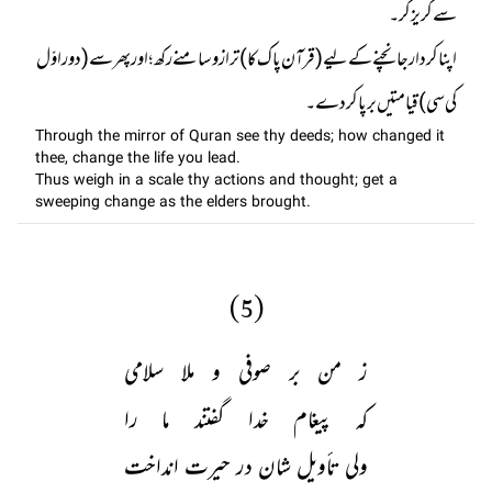
اپنا کردار جانچنے کے لیے (قرآن پاک کا) ترازو سامنے رکھ؛ اور پھر سے (دور اوّل
کی سی ) قیامتیں برپا کر دے۔
Through the mirror of Quran see thy deeds; how changed it
thee, change the life you lead.
Thus weigh in a scale thy actions and thought; get a
sweeping change as the elders brought.
(5)
ز من بر صوفی و ملا سلامی
کہ پیغام خدا گفتند ما را
ولی تأویل شان در حیرت انداخت