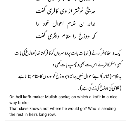
حدیثی خوشتر از وی کافری گفت
نداند ن غلام احوال خود را
کہ دوزخ را مقام دیگری گفت
ایک واعظ کافر گر نے (جو بات بات پر دوسروں کو کافر کہتا تھا) دوزخ کی بات
یہ غلام (شائد) اپنے احوال نہیں جانتا ؛ جو دوزخ کو اوروں کا مقام بتاتا ہے
(غلامی کی دوزخ کی زندگی ہے)۔
On hell kafir-maker Mullah spoke; on which a kafir in a nice
way broke.
That slave knows not where he would go? Who is sending
the rest in heirs long row.