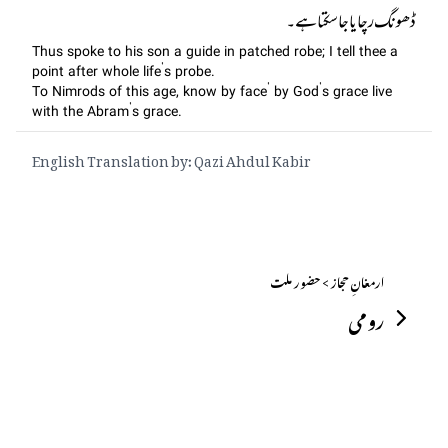
ڈھونگ رچایا جا سکتا ہے۔
Thus spoke to his son a guide in patched robe; I tell thee a
point after whole life’s probe.
To Nimrods of this age, know by face’ by God’s grace live
with the Abram’s grace.
English Translation by: Qazi Ahdul Kabir
ارمغانِ حجاز > حضور ملت
رومی