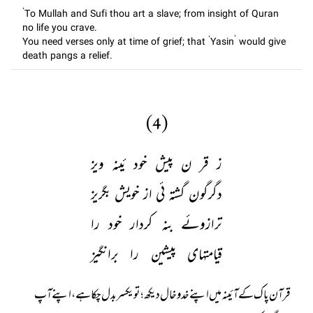
‘To Mullah and Sufi thou art a slave; from insight of Quran
no life you crave.
You need verses only at time of grief; that ‘Yasin’ would give
death pangs a relief.
(4)
ز قر ن پیش خود ئینہ ویز
دگرگون گشتہ ئی از خویش بگریز
ترازوئے بنہ کردار خود را
قیامتہای پیشین را برانگیز
قرآن پاک کے آئینہ میں اپنے خد و خال دیکھ؛ تو یکسر بدل چکا ہے ، اپنے آپ