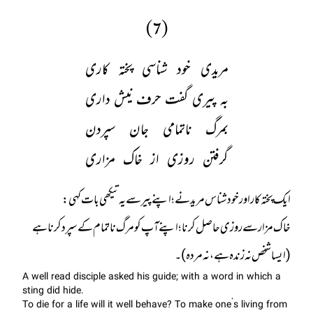
(7)
مریدی خود شناسی پختہ کاری
بہ پیری گفت حرف نیش داری
بمرگ ناتمامی جان سپردن
گرفتن روزی از خاک مزاری
خاک مزار سے روزی حاصل کرنا ؛ اپنے آپ کو مرگ ناتمام کے سپرد کرنا ہے
(ایسا شخص نہ زندہ ہے ، نہ مردہ)۔
A well read disciple asked his guide; with a word in which a
sting did hide.
To die for a life will it well behave? To make one’s living from