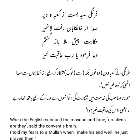
فرنگی صید بست از کعبہ و دیر
صدا از خانقاہان رفت لاغیر
حکایت پیش ملا باز گفتم
دعا فرمود یا رب عاقبت خیر
فرنگی نے کعبہ و دیر (دونوں جگہ) سے (لوگ) شکار کر لیے؛ خانقاہوں سے صدا
مولانا صاحب کی خدمت میں شکایت کی؛ تو انہوں نے دعا کے لیے ہاتھ اٹھا دیے
: 'الہی ! اس کی عاقبت خیر ہو!'
When the English subdued the mosque and fane; ‘no aliens
are they’, said the convent’s brain.
I told my fears to a Mullah when; ‘make his end well’, he just
prayed then.1