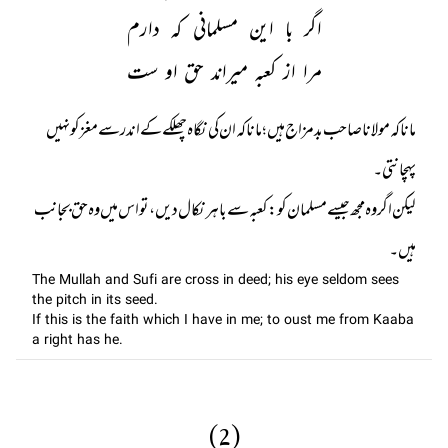
اگر با این مسلمانی کہ دارم
مرا از کعبہ میراند حق او ست
مانا کہ مولانا صاحب بد مزاج ہیں؛ مانا کہ ان کی نگاہ چھلکے کے اندر سے مغز کو نہیں
لیکن اگر وہ مجھ جیسے مسلمان کو : کعبہ سے باہر نکال دیں ، تو اس میں وہ حق بجانب
ہیں۔
The Mullah and Sufi are cross in deed; his eye seldom sees
the pitch in its seed.
If this is the faith which I have in me; to oust me from Kaaba
a right has he.
(2)