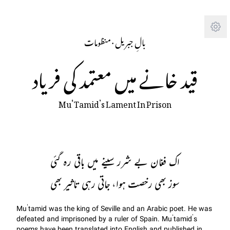
Tra
منظومات
· 
‫بالِ جبریل
قید خانے میں معتمد کی فریاد
Mu‘Tamid’s Lament In Prison
اک فغان بے شرر سینے میں باقی رہ گئی
سوز بھی رخصت ہوا، جاتی رہی تاثیر بھی
Mu‘tamid was the king of Seville and an Arabic poet. He was
defeated and imprisoned by a ruler of Spain. Mu‘tamid’s