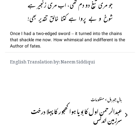
جو مری تیغ دو دم تھی، اب مری زنجیر ہے
شوخ و بے پروا ہے کتنا خالق تقدیر بھی!
Once I had a two-edged sword – it turned into the chains
that shackle me now. How whimsical and indifferent is the
Author of fates.
English Translation by: Naeem Siddiqui
بالِ جبریل > منظومات
عبدالرحمن اول کا بویا ہوا کھجور کا پہلا درخت
سرزمین اندلس