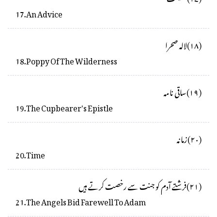
17
.
An Advice
(
۱۸
)
لالہ صحرا
18
.
Poppy Of The Wilderness
(
۱۹
)
ساقی نامہ
19
.
The Cupbearer's Epistle
(
۲۰
)
زمانہ
20
.
Time
(
۲۱
)
فرشتے آدم کو جنت سے رخصت کرتے ہیں
21
.
The Angels Bid Farewell To Adam