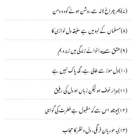
(
۷
)
پھر چراغ لالہ سے روشن ہوئے کوہ و دمن
(
۸
)
مسلماں کے لہو میں ہے سلیقہ دل نوازی کا
(
۹
)
عشق سے پیدا نوائے زندگی میں زیر و بم
(
۱۰
)
دل سوز سے خالی ہے، نگہ پاک نہیں ہے
(
۱۱
)
ہزار خوف ہو لیکن زباں ہو دل کی رفیق
(
۱۲
)
پوچھ اس سے کہ مقبول ہے فطرت کی گواہی
(
۱۳
)
یہ حوریان فرنگی، دل و نظر کا حجاب