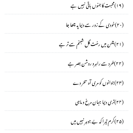
(
۱۹
)
محبت کا جنوں باقی نہیں ہے
(
۲۰
)
خودی کے زور سے دنیا پہ چھا جا
(
۲۱
)
چمن میں رخت گل شبنم سے تر ہے
(
۲۲
)
خرد سے راہرو روشن بصر ہے
(
۲۳
)
جوانوں کو مری آہ سحر دے
(
۲۴
)
تری دنیا جہان مرغ و ماہی
(
۲۵
)
کرم تیرا کہ بے جوہر نہیں میں