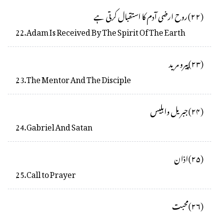
(
۲۲
)
روح ارضی آدم کا استقبال کرتی ہے
22
.
Adam Is Received By The Spirit Of The Earth
(
۲۳
)
پیرو مرید
23
.
The Mentor And The Disciple
(
۲۴
)
جبریل وابلیس
24
.
Gabriel And Satan
(
۲۵
)
اذان
25
.
Call to Prayer
(
۲۶
)
محبت