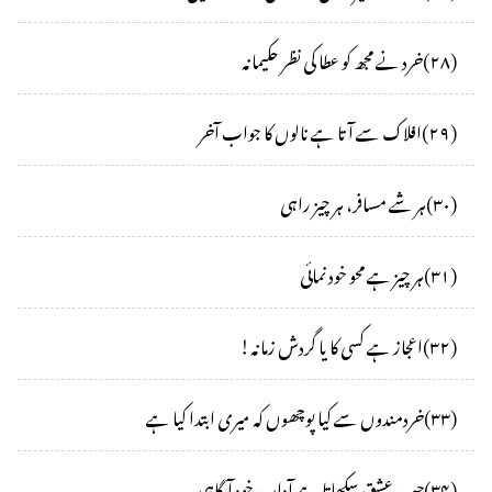
(
۲۸
)
خرد نے مجھ کو عطا کی نظر حکیمانہ
(
۲۹
)
افلاک سے آتا ہے نالوں کا جواب آخر
(
۳۰
)
ہر شے مسافر، ہر چیز راہی
(
۳۱
)
ہر چیز ہے محو خود نمائی
(
۳۲
)
اعجاز ہے کسی کا یا گردش زمانہ!
(
۳۳
)
خردمندوں سے کیا پوچھوں کہ میری ابتدا کیا ہے
(
۳۴
)
جب عشق سکھاتا ہے آداب خود آگاہی