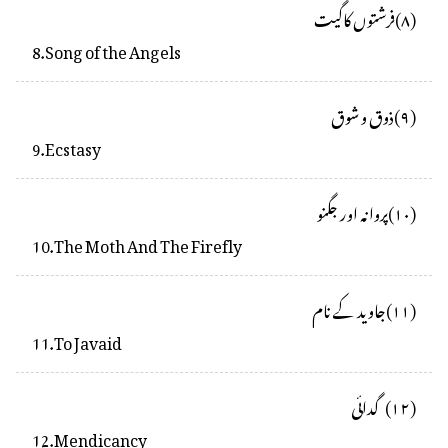
(
۸
)
فرشتوں کاگیت
8
.
Song of the Angels
(
۹
)
ذوق و شوق
9
.
Ecstasy
(
۱۰
)
پروانہ اور جگنو
10
.
The Moth And The Firefly
(
۱۱
)
جاوید کے نام
11
.
To Javaid
(
۱۲
)
گدائی
12
.
Mendicancy