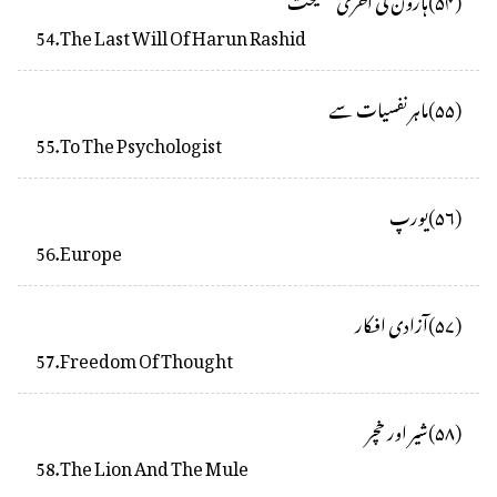
54
.
The Last Will Of Harun Rashid
(
۵۵
)
ماہر نفسیات سے
55
.
To The Psychologist
(
۵۶
)
یورپ
56
.
Europe
(
۵۷
)
آزادی افکار
57
.
Freedom Of Thought
(
۵۸
)
شیر اور خچر
58
.
The Lion And The Mule