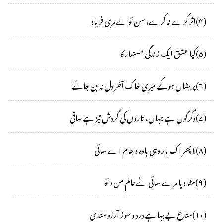
(
۴
)
اثر کرے نہ کرے، سن تو لے مری فریاد
(
۵
)
کیا عشق ایک زندگی مستعار کا
(
۶
)
پریشاں ہوکے میری خاک آخر دل نہ بن جائے
(
۷
)
دگرگوں ہے جہاں، تاروں کی گردش تیز ہے ساقی
(
۸
)
لا پھر اک بار وہی بادہ و جام اے ساقی
(
۹
)
مٹا دیا مرے ساقی نے عالم من و تو
(
۱۰
)
متاع بے بہا ہے درد و سوز آرزو مندی