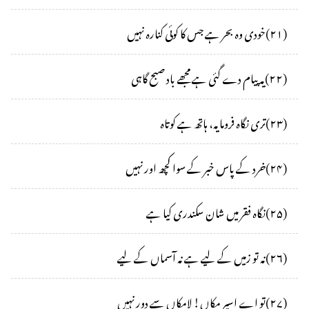
(
۲۱
)
خودی وہ بحر ہے جس کا کوئی کنارہ نہیں
(
۲۲
)
یہ پیام دے گئی ہے مجھے باد صبح گاہی
(
۲۳
)
تری نگاہ فرومایہ، ہاتھ ہے کوتاہ
(
۲۴
)
خرد کے پاس خبر کے سوا کچھ اور نہیں
(
۲۵
)
نگاہ فقر میں شان سکندری کیا ہے
(
۲۶
)
نہ تو زمیں کے لیے ہے نہ آسماں کے لیے
(
۲۷
)
تو اے اسیر مکاں! لامکاں سے دور نہیں