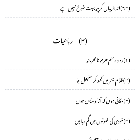
(
۶۲
)
انداز بیاں گرچہ بہت شوخ نہیں ہے
(
۳
)
رباعیات
(
۱
)
رہ و رسم حرم نا محرمانہ
(
۲
)
ظلام بحر میں کھو کر سنبھل جا
(
۳
)
مکانی ہوں کہ آزاد مکاں ہوں
(
۴
)
خودی کی خلوتوں میں گم رہا میں