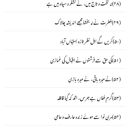
(
۴۸
)
نہ تخت و تاج میں، نے لشکر و سپاہ میں ہے
(
۴۹
)
فطرت نے نہ بخشا مجھے اندیشہ چالاک
(
۵۰
)
کریں گے اہل نظر تازہ بستیاں آباد
(
۵۱
)
کی حق سے فرشتوں نے اقبال کی غمازی
(
۵۲
)
نے مہرہ باقی، نے مہرہ بازی
(
۵۳
)
گرم فغاں ہے جرس، اٹھ کہ گیا قافلہ
(
۵۴
)
مری نوا سے ہوئے زندہ عارف و عامی