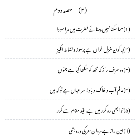
(
۲
)
حصہ دوم
(
۱
)
سما سکتا نہیں پہنائے فطرت میں مرا سودا
(
۲
)
یہ کون غزل خواں ہے پرسوز و نشاط انگیز
(
۳
)
وہ حرف راز کہ مجھ کو سکھا گیا ہے جنوں
(
۴
)
عالم آب و خاک و باد! سر عیاں ہے تو کہ میں
(
۵
)
تو ابھی رہ گزر میں ہے، قید مقام سے گزر
(
۶
)
امین راز ہے مردان حر کی درویشی