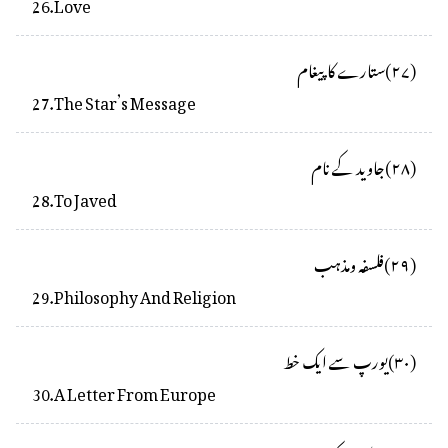
26
.
Love
(
۲۷
)
ستارے کاپیغام
27
.
The Star’s Message
(
۲۸
)
جاوید کے نام
28
.
To Javed
(
۲۹
)
فلسفہ ومذہب
29
.
Philosophy And Religion
(
۳۰
)
یورپ سے ایک خط
30
.
A Letter From Europe