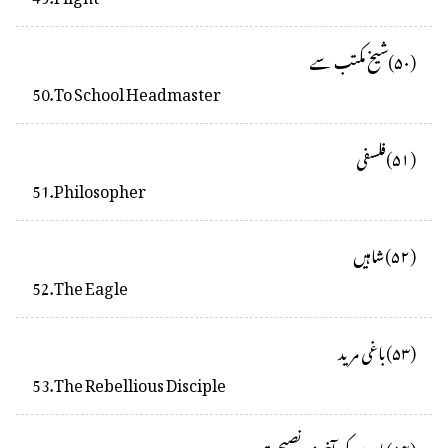
(
۵۰
)
شیخ مکتب سے
50
.
To School Headmaster
(
۵۱
)
فلسفی
51
.
Philosopher
(
۵۲
)
شاہیں
52
.
The Eagle
(
۵۳
)
باغی مرید
53
.
The Rebellious Disciple
(
۵۴
)
ہارون کی آخری نصیحت