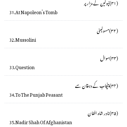
(
۳۱
)
نپولین کے مزار پر
31
.
At Napoleon’s Tomb
(
۳۲
)
مسولینی
32
.
Mussolini
(
۳۳
)
سوال
33
.
Question
(
۳۴
)
پنچاب کے دہقان سے
34
.
To The Punjab Peasant
(
۳۵
)
نادر شاہ افغان
35
.
Nadir Shah Of Afghanistan