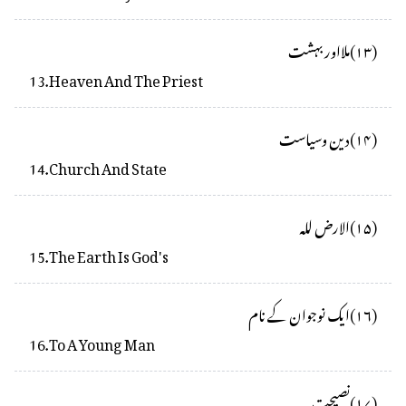
(
۱۳
)
ملااور بہشت
13
.
Heaven And The Priest
(
۱۴
)
دین وسیاست
14
.
Church And State
(
۱۵
)
الارض للہ
15
.
The Earth Is God's
(
۱۶
)
ایک نوجوان کے نام
16
.
To A Young Man
(
۱۷
)
نصیحت