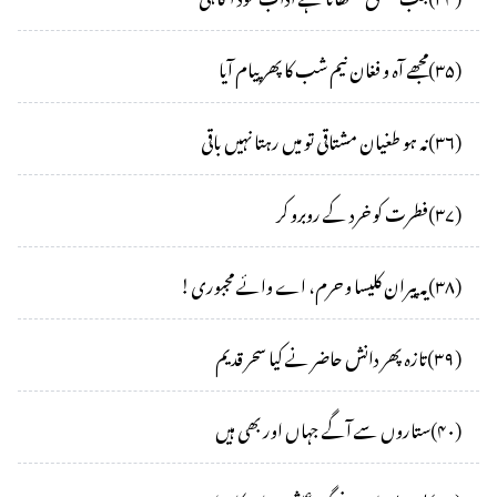
(
۳۵
)
مجھے آہ و فغان نیم شب کا پھر پیام آیا
(
۳۶
)
نہ ہو طغیان مشتاقی تو میں رہتا نہیں باقی
(
۳۷
)
فطرت کو خرد کے روبرو کر
(
۳۸
)
یہ پیران کلیسا و حرم، اے وائے مجبوری!
(
۳۹
)
تازہ پھر دانش حاضر نے کیا سحر قدیم
(
۴۰
)
ستاروں سے آگے جہاں اور بھی ہیں