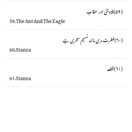
(
۵۹
)
چیونٹی اور عقاب
59
.
The Ant And The Eagle
(
۶۰
)
فطرت مری مانند نسیم سحری ہے
60
.
Stanza
(
۶۱
)
قطعہ
61
.
Stanza