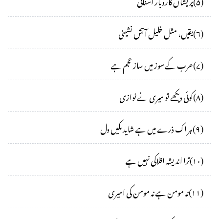
(
۵
)
پریشاں کاروبار آشنائی
(
۶
)
یقیں، مثل خلیل آتش نشینی
(
۷
)
عرب کے سوز میں ساز عجم ہے
(
۸
)
کوئی دیکھے تو میری نے نوازی
(
۹
)
ہر اک ذرے میں ہے شاید مکیں دل
(
۱۰
)
ترا اندیشہ افلاکی نہیں ہے
(
۱۱
)
نہ مومن ہے نہ مومن کی امیری