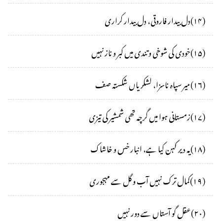
(
۱۴
)
دل بیدار فاروقی، دل بیدار کراری
(
۱۵
)
خودی کی شوخی و تندی میں کبر و ناز نہیں
(
۱۶
)
میر سپاہ ناسزا، لشکریاں شکستہ صف
(
۱۷
)
زمستانی ہوا میں گرچہ تھی شمشیر کی تیزی
(
۱۸
)
یہ دیر کہن کیا ہے، انبار خس و خاشاک
(
۱۹
)
کمال ترک نہیں آب و گل سے مہجوری
(
۲۰
)
عقل گو آستاں سے دور نہیں