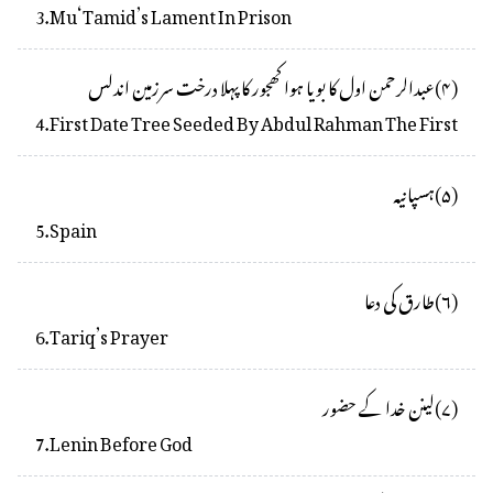
3
.
Mu‘Tamid’s Lament In Prison
(
۴
)
عبدالرحمن اول کا بویا ہوا کھجور کا پہلا درخت سرزمین اندلس
4
.
First Date Tree Seeded By Abdul Rahman The First
(
۵
)
ہسپانیہ
5
.
Spain
(
۶
)
طارق کی دعا
6
.
Tariq’s Prayer
(
۷
)
لينن خدا کے حضور
7
.
Lenin Before God