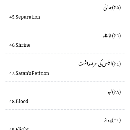
(
۴۵
)
جدائی
45
.
Separation
(
۴۶
)
خانقاہ
46
.
Shrine
(
۴۷
)
ابلیس کی عرضداشت
47
.
Satan's Petition
(
۴۸
)
لہو
48
.
Blood
(
۴۹
)
پرواز
49
.
Flight