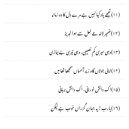
(
۱۱
)
تجھے یاد کیا نہیں ہے مرے دل کا وہ زمانہ
(
۱۲
)
ضمیر لالہ مے لعل سے ہوا لبریز
(
۱۳
)
وہی میری کم نصیبی، وہی تیری بے نیازی
(
۱۴
)
اپنی جولاں گاہ زیر آسماں سمجھا تھا میں
(
۱۵
)
اک دانش نورانی، اک دانش برہانی
(
۱۶
)
یارب! یہ جہان گزراں خوب ہے لیکن