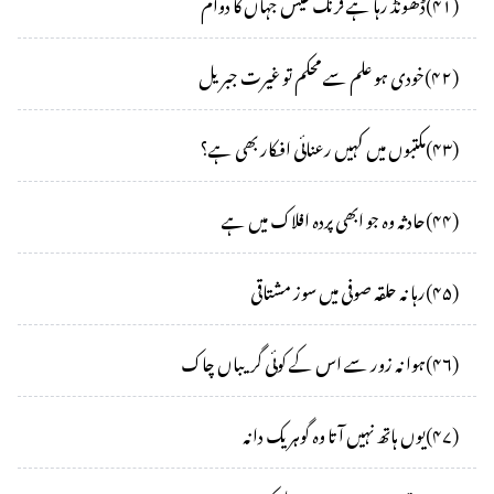
(
۴۱
)
ڈھونڈ رہا ہے فرنگ عیش جہاں کا دوام
(
۴۲
)
خودی ہو علم سے محکم تو غیرت جبریل
(
۴۳
)
مکتبوں میں کہیں رعنائی افکار بھی ہے؟
(
۴۴
)
حادثہ وہ جو ابھی پردہ افلاک میں ہے
(
۴۵
)
رہا نہ حلقہ صوفی میں سوز مشتاقی
(
۴۶
)
ہوا نہ زور سے اس کے کوئی گریباں چاک
(
۴۷
)
یوں ہاتھ نہیں آتا وہ گوہر یک دانہ