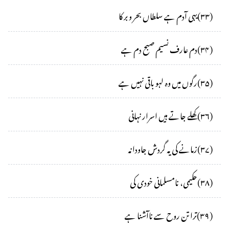
(
۳۳
)
یہی آدم ہے سلطاں بحر و بر کا
(
۳۴
)
دم عارف نسیم صبح دم ہے
(
۳۵
)
رگوں میں وہ لہو باقی نہیں ہے
(
۳۶
)
کھلے جاتے ہیں اسرار نہانی
(
۳۷
)
زمانے کی یہ گردش جاودانہ
(
۳۸
)
حکیمی، نامسلمانی خودی کی
(
۳۹
)
ترا تن روح سے ناآشنا ہے