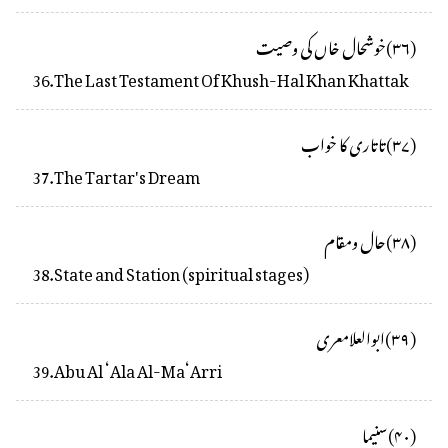
(
۳۶
)
خوشحال خاں کی وصیت
36
.
The Last Testament Of Khush-Hal Khan Khattak
(
۳۷
)
تاتاری کا خواب
37
.
The Tartar's Dream
(
۳۸
)
حال ومقام
38
.
State and Station (spiritual stages)
(
۳۹
)
ابوالعلامعری
39
.
Abu Al ‘Ala Al-Ma‘Arri
(
۴۰
)
سنیما