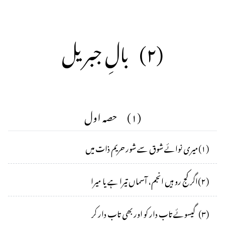
(
۲
)
بالِ جبریل
(
۱
)
حصہ اول
(
۱
)
میری نوائے شوق سے شور حریم ذات میں
(
۲
)
اگر کج رو ہیں انجم، آسماں تیرا ہے یا میرا
(
۳
)
گیسوئے تاب دار کو اور بھی تاب دار کر