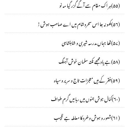
(
۵۵
)
ہر اک مقام سے آگے گزر گیا مہ نو
(
۵۶
)
کھو نہ جا اس سحروشام میں اے صاحب ہوش!
(
۵۷
)
تھا جہاں مدرسہ شیری و شاہنشاہی
(
۵۸
)
ہے یاد مجھے نکتہ سلمان خوش آہنگ
(
۵۹
)
فقر کے ہیں معجزات تاج و سریر و سپاہ
(
۶۰
)
کمال جوش جنوں میں رہا میں گرم طواف
(
۶۱
)
شعور و ہوش و خرد کا معاملہ ہے عجیب