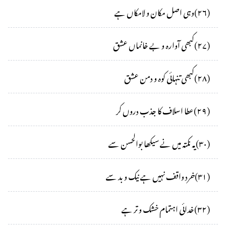
(
۲۶
)
وہی اصل مکان و لامکاں ہے
(
۲۷
)
کبھی آوارہ و بے خانماں عشق
(
۲۸
)
کبھی تنہائی کوہ و دمن عشق
(
۲۹
)
عطا اسلاف کا جذب دروں کر
(
۳۰
)
یہ نکتہ میں نے سیکھا بوالحسن سے
(
۳۱
)
خرد واقف نہیں ہے نیک و بد سے
(
۳۲
)
خدائی اہتمام خشک و تر ہے