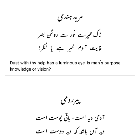
مرید ہندی
خاک تیرے نور سے روشن بصر
غایت آدم خبر ہے یا نظر؟
Dust with thy help has a luminous eye, is man’s purpose
knowledge or vision?
پیررومی
آدمی دید است، باقی پوست است
دید آں باشد کہ دید دوست است