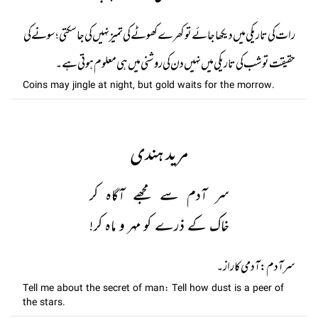
رات کی تاریکی میں دیکھا جائے تو کھرے کھوٹے کی تمیز نہیں کی جا سکتی؛ سونے کی
حقیقت تو شب کی تاریکی میں نہیں دن کی روشنی میں ہی معلوم ہوتی ہے۔
Coins may jingle at night, but gold waits for the morrow.
مرید ہندی
سر آدم سے مجھے آگاہ کر
خاک کے ذرے کو مہر و ماہ کر!
سر آدم: آدمی کا راز۔
Tell me about the secret of man: Tell how dust is a peer of
the stars.