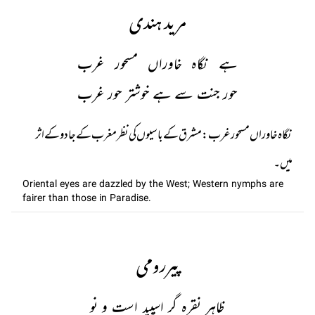
مرید ہندی
ہے نگاہ خاوراں مسحور غرب
حور جنت سے ہے خوشتر حور غرب
نگاہ خاوراں مسحور غرب : مشرق کے باسیوں کی نظر مغرب کے جادو کے اثر
میں۔
Oriental eyes are dazzled by the West; Western nymphs are
fairer than those in Paradise.
پیررومی
ظاہر نقرہ گر اسپید است و نو