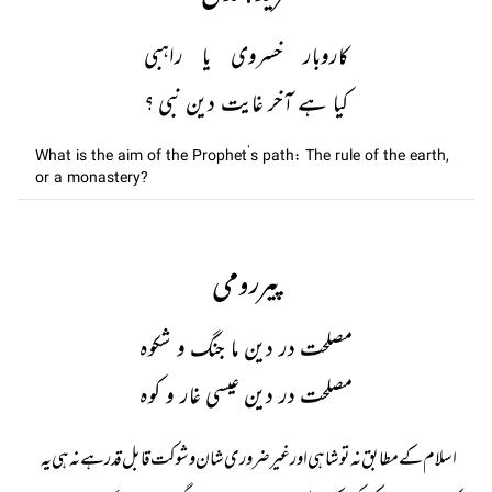
کاروبار خسروی یا راہبی
کیا ہے آخر غایت دین نبی ؟
What is the aim of the Prophet’s path: The rule of the earth,
or a monastery?
پیررومی
مصلحت در دین ما جنگ و شکوہ
مصلحت در دین عیسی غار و کوہ
اسلام کے مطابق نہ تو شاہی اور غیر ضروری شان و شوکت قابل قدر ہے نہ ہی یہ