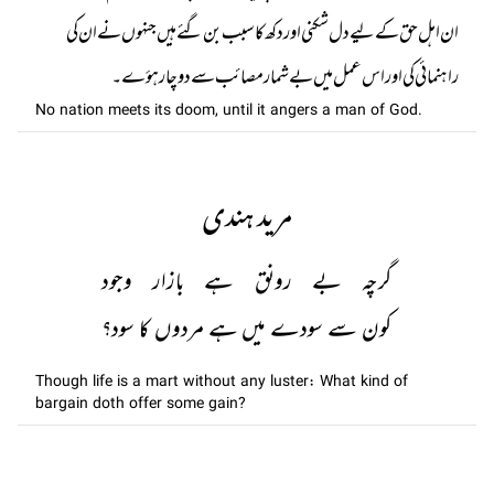
ان اہل حق کے لیے دل شکنی اور دکھ کا سبب بن گئے ہیں جنہوں نے ان کی
راہنمائی کی اور اس عمل میں بے شمار مصائب سے دو چار ہؤے۔
No nation meets its doom, until it angers a man of God.
مرید ہندی
گرچہ بے رونق ہے بازار وجود
کون سے سودے میں ہے مردوں کا سود؟
Though life is a mart without any luster: What kind of
bargain doth offer some gain?