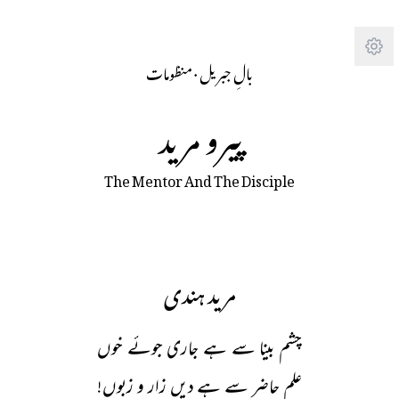
Tra
‫بالِ جبریل
· 
منظومات
پیرو مرید
The Mentor And The Disciple
مرید ہندی
چشم بینا سے ہے جاری جوئے خوں
علم حاضر سے ہے دیں زار و زبوں!