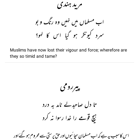
مرید ہندی
اب مسلماں میں نہیں وہ رنگ و بو
سرد کیونکر ہو گیا اس کا لہو؟
Muslims have now lost their vigour and force; wherefore are
they so timid and tame?
پیررومی
تا دل صاحبدلے نامد بہ درد
ہیچ قومے را خدا رسوا نہ کرد
اس کا سبب یہ ہے کہ اب مسلمان سچائیوں اور حق پرستی سے محروم ہو گئے اور