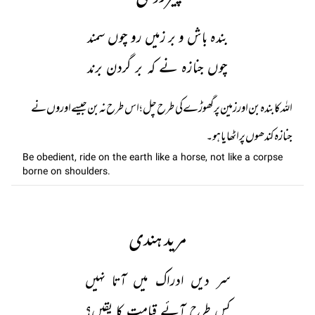
بندہ باش و بر زمیں رو چوں سمند
چوں جنازہ نے کہ بر گردن برند
اللہ کا بندہ بن اور زمین پر گھوڑے کی طرح چل ؛ اس طرح نہ بن جیسے اوروں نے
جنازہ کندھوں پر اٹھایا ہو۔
Be obedient, ride on the earth like a horse, not like a corpse
borne on shoulders.
مرید ہندی
سر دیں ادراک میں آتا نہیں
کس طرح آئے قیامت کا یقیں؟