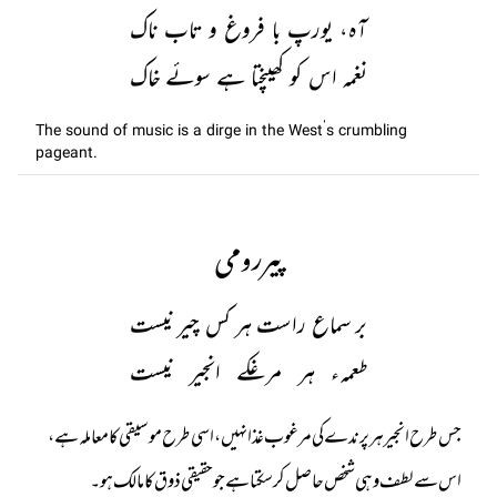
آہ، یورپ با فروغ و تاب ناک
نغمہ اس کو کھینچتا ہے سوئے خاک
The sound of music is a dirge in the West’s crumbling
pageant.
پیررومی
بر سماع راست ہر کس چیر نیست
طعمہء ہر مرغکے انجیر نیست
جس طرح انجیر ہر پرندے کی مرغوب غذا نہیں، اسی طرح موسیقی کا معاملہ ہے،
اس سے لطف وہی شخص حاصل کر سکتا ہے جو حقیقی ذوق کا مالک ہو۔