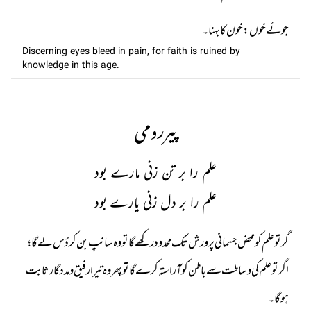
جوئے خوں: خون کا بہنا۔
Discerning eyes bleed in pain, for faith is ruined by
knowledge in this age.
پیررومی
علم را بر تن زنی مارے بود
علم را بر دل زنی یارے بود
گر تو علم کو محض جسمانی پرورش تک محدود رکھے گا تو وہ سانپ بن کر ڈس لے گا ؛
اگر تو علم کی وساطت سے باطن کو آراستہ کرے گا تو پھر وہ تیرا رفیق و مددگار ثابت
ہو گا۔