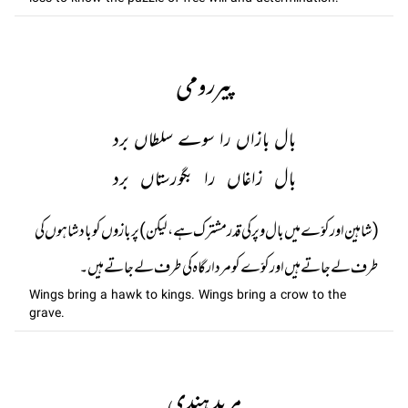
پیررومی
بال بازاں را سوے سلطاں برد
بال زاغاں را بگورستاں برد
(شاہین اور کوّے میں بال و پر کی قدر مشترک ہے، لیکن) پر بازوں کو بادشاہوں کی
طرف لے جاتے ہیں اور کوّے کو مردار گاہ کی طرف لے جاتے ہیں۔
Wings bring a hawk to kings. Wings bring a crow to the
grave.
مرید ہندی