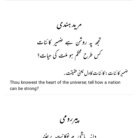
مرید ہندی
تجھ پہ روشن ہے ضمیر کائنات
کس طرح محکم ہو ملت کی حیات؟
ضمير کائنات: کائنات کا دل یعنی حقیقت۔
Thou knowest the heart of the universe; tell how a nation
can be strong?
پیررومی
دانہ باشی مرغکانت برچنند