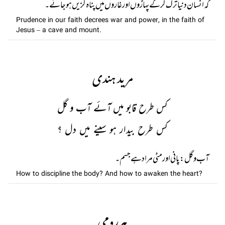
کہ انسان دنیا ترک کر کے پہاڑوں اور غاروں میں پناہ گزیں ہو جائے۔
Prudence in our faith decrees war and power, in the faith of
Jesus – a cave and mount.
مرید ہندی
کس طرح قابو میں آئے آب و گل
کس طرح بیدار ہو سینے میں دل ؟
آب و گل: پانی اور مٹی مراد ہے جسم۔
How to discipline the body? And how to awaken the heart?
پیررومی