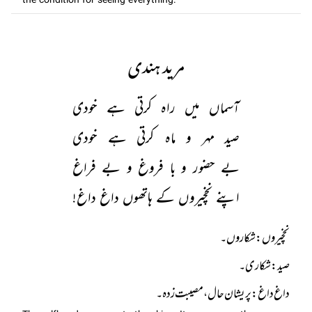
the condition for seeing everything.
مرید ہندی
آسماں میں راہ کرتی ہے خودی
صید مہر و ماہ کرتی ہے خودی
بے حضور و با فروغ و بے فراغ
اپنے نخچیروں کے ہاتھوں داغ داغ!
داغ داغ: پریشان حال، مصیبت زدہ۔