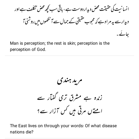
انسانیت کی حقیقت محض دیدار دوست ہے ، باقی سب کچھ محض تکلّف ہے اور
دیدار سے یہ مراد ہے کہ محبوب حقیقی کے جمال سے آنکھوں میں روشنی آ
جائے۔
Man is perception; the rest is skin; perception is the
perception of God.
مرید ہندی
زندہ ہے مشرق تری گفتار سے
امتےں مرتی ہیں کس آزار سے؟
The East lives on through your words! Of what disease
nations die?