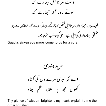
دست ہر نا اہل بیمارت کند
سوئے مادر آکہ تیمارت کند
طبیب ہو یا تیماردار، ہر نا اہل شخص کا ہاتھ تجھے بیمار کر دے گا۔ ممتا یہی ہے جو
حقیقی تیمارداری کی اہل ہے ، اسی کی جانب متوجہ ہو۔
Quacks sicken you more; come to us for a cure.
مرید ہندی
اے نگہ تیری مرے دل کی کشاد
کھول مجھ پر نکتہء حکم جہاد
Thy glance of wisdom brightens my heart; explain to me the
order for jihad.