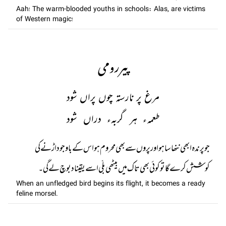
Aah! The warm-blooded youths in schools: Alas, are victims
of Western magic!
پیررومی
مرغ پر نارستہ چوں پراں شود
طعمہء ہر گربہء دراں شود
جو پرندہ ابھی ننھا سا ہو اور پروں سے بھی محروم ہو اس کے باوجود اڑنے کی
کوشش کرے گا تو کوئی بھی تاک میں بیٹھی بلّی اسے یقینا دبوچ لے گی۔
When an unfledged bird begins its flight, it becomes a ready
feline morsel.