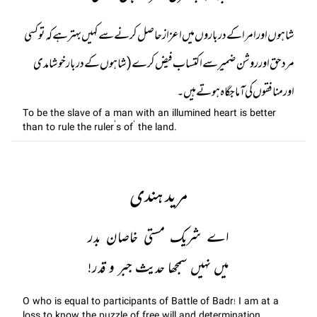
شاہوں اور امرا کے درباروں میں اعزاز حاصل کرنے سے کہیں بہتر ہے کہ تو کسی
مردحق اور روشن ضمیر سے اکتساب فیض کرے (شاہوں کے دربار خوشامدی
اور منافقوں کی آماجگاہ ہوتے ہیں۔
To be the slave of a man with an illumined heart is better
than to rule the ruler’s of’ the land.
مرید ہندی
اے شریک مستی خاصان بدر
میں نہیں سمجھا حدیث جبر و قدر!
O who is equal to participants of Battle of Badr! I am at a
loss to know the puzzle of free will and determination.