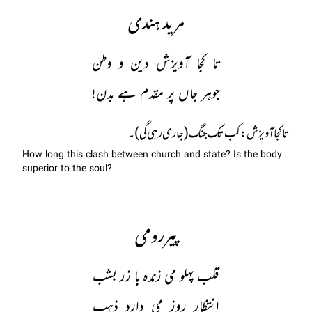
مرید ہندی
تا کجا آویزش دین و وطن
جوہر جاں پر مقدم ہے بدن!
تا کجا آويزش: کب تک جنگ (جاری رہی گی)۔
How long this clash between church and state? Is the body
superior to the soul?
پیررومی
قلب پہلو می زندہ با زر بشب
انتظار روز می دارد ذہب