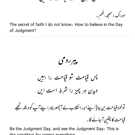
ادراک: سمجھ، فہم۔
The secret of faith I do not know: How to believe in the Day
of Judgment?
پیررومی
پس قیامت شو قیامت را ببیں
دیدن ہر چیز را شرط است ایں
تو خود قیامت بن جا (اپنے اندر انقلاب لے آ) اور پھر اپنے آپ کو دیکھ ، تجھے
قیامت کا یقین آ جائے گا۔
Be the Judgment Day, and see the Judgment Day: This is