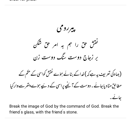
پیررومی
نقش حق را ہم بہ امر حق شکن
بر زجاج دوست سنگ دوست زن
(جہاد کی تعریف یہ ہے کہ) خدا کے بنائے ہؤے نقش کو اسی کے حکم کے
مطابق مٹا دیا جائے۔ دوست کے آئنیے پر اسی کے دئیے ہؤے پتھر سے وار کیا
جائے۔
Break the image of God by the command of God. Break the
friend’s glass, with the friend’s stone.