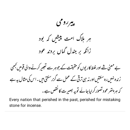
پیررومی
ہر ہلاک امت پیشیں کہ بود
زانکہ بر جندل گماں بردند عود
بے معنی شے اور غلط کاریوں کو حقیقت کے جوہر سے تعبیر کرنے والی قومیں کبھی
زندہ نہیں رہ سکتیں اور نہ ہی ترقی کے عمل سے گزر سکتی ہیں۔ اس کی مثال یہ ہے
کہ ہر پتھر عود تصوّر کر لیا جائے تو یہ بصیرت کا نقص ہے۔
Every nation that perished in the past, perished for mistaking
stone for incense.