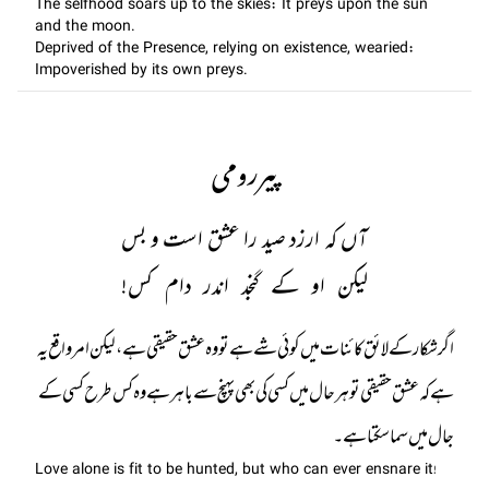
The selfhood soars up to the skies: It preys upon the sun
and the moon.
Deprived of the Presence, relying on existence, wearied:
Impoverished by its own preys.
پیررومی
آں کہ ارزد صید را عشق است و بس
لیکن او کے گنجد اندر دام کس!
اگر شکار کے لائق کائنات میں کوئی شے ہے تو وہ عشق حقیقی ہے، لیکن امر واقع یہ
ہے کہ عشق حقیقی تو ہر حال میں کسی کی بھی پہنچ سے باہر ہے وہ کس طرح کسی کے
جال میں سما سکتا ہے۔
Love alone is fit to be hunted, but who can ever ensnare it!