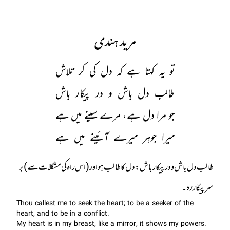
مرید ہندی
تو یہ کہتا ہے کہ دل کی کر تلاش
طالب دل باش و در پیکار باش
جو مرا دل ہے، مرے سینے میں ہے
میرا جوہر میرے آئینے میں ہے
طالب دل باش و در پيکار باش: دل کا طالب ہو اور (اس راہ کی مشکلات سے ) بر
سر پیکار رہ۔
Thou callest me to seek the heart; to be a seeker of the
heart, and to be in a conflict.
My heart is in my breast, like a mirror, it shows my powers.