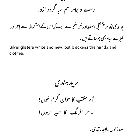
دست و جامہ ہم سیہ گردو ازو!
چاندی بظاہر چمکیلی، سفید اور نئی لگتی ہے ، جب کہ اس کے استعمال سے ہاتھ اور
کپڑے سیاہ بھی ہو جاتے ہیں۔
Silver glisters white and new, but blackens the hands and
clothes.
مرید ہندی
آہ مکتب کا جوان گرم خوں!
ساحر افرنگ کا صید زبوں!
صيد زبوں: لاچار قیدی۔