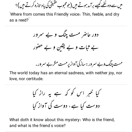
میں سے وہ نغمے کیسے برآمد ہوتے ہیں (جو محبوب حقیقی کی یاد تازہ کرتے ہیں)؟
‘Where from comes this Friendly voice: Thin, feeble, and dry
as a reed?’
دور حاضر مست چنگ و بے سرور
بے ثبات و بے یقین و بے حضور
مست چنگ و بے سرور: ساز کی آواز پر مست مگر بے سرور۔
The world today has an eternal sadness, with neither joy, nor
love, nor certitude.
کیا خبر اس کو کہ ہے یہ راز کیا
دوست کیا ہے، دوست کی آواز کیا
What doth it know about this mystery: Who is the friend,
and what is the friend’s voice?