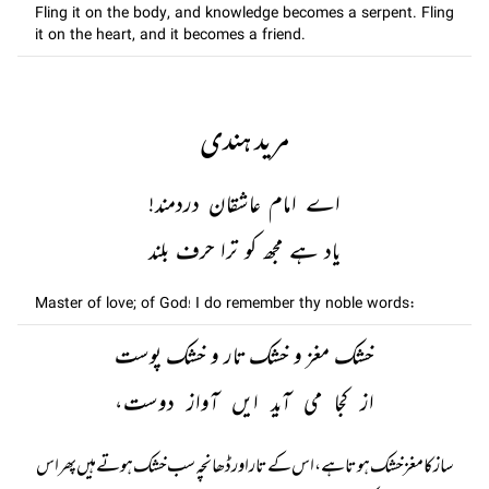
Fling it on the body, and knowledge becomes a serpent. Fling
it on the heart, and it becomes a friend.
مرید ہندی
اے امام عاشقان دردمند!
یاد ہے مجھ کو ترا حرف بلند
Master of love; of God! I do remember thy noble words:
خشک مغز و خشک تار و خشک پوست
از کجا می آید ایں آواز دوست،
ساز کا مغز خشک ہوتا ہے، اس کے تار اور ڈھانچہ سب خشک ہوتے ہیں پھر اس