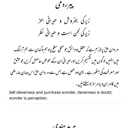
پیررومی
زیرکی بفروش و حیرانی بخر
زیرکی ظن است و حیرانی نظر
مردان حق پر لازم ہے کہ عقل و دانش جو عملی سطح پر وہم و گمان سے ہم آہنگ
ہیں انہیں لوگوں میں تقسیم کریں اور حیرانی ان کے عوض حاصل کریں جو عشق
اور معرفت کی مظہر ہے۔ یہی وہ عمل ہے جس سے مردان حق اس جہان ‍ عارضی
میں کامران و بامراد ہو سکتے ہیں۔
Sell cleverness and purchase wonder; cleverness is doubt;
wonder is perception.
مرید ہندی