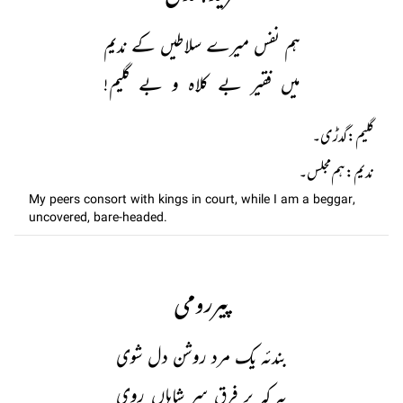
ہم نفس میرے سلاطیں کے ندیم
میں فقیر بے کلاہ و بے گلیم!
نديم: ہم مجلس۔
My peers consort with kings in court, while I am a beggar,
uncovered, bare-headed.
پیررومی
بندئہ یک مرد روشن دل شوی
بہ کہ بر فرق سر شاہاں روی