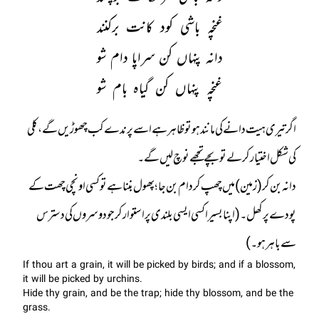
غنچہ باشی کود کانت برکنند
دانہ پنہاں کن سراپا دام شو
غنچہ پنہاں کن گیاہ بام شو
اگر تیری ہیت دانے کی مانند ہو تو ظاہر ہے اسے پرندے کب چھوڑیں گے، کلی
دانہ بن کر (زمین) میں چھپ کر دام بن جا ؛ پھول بننا ہے تو کسی اونچی چھت کے
پودے پر کھل۔ (اپنا بسیرا کسی ایسی بلندی پر استوار کر جو دوسروں کی دسترس
سے باہر ہو۔)
If thou art a grain, it will be picked by birds; and if a blossom,
it will be picked by urchins.
Hide thy grain, and be the trap; hide thy blossom, and be the
grass.