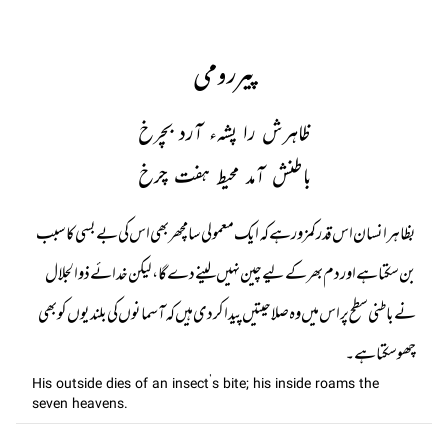
پیررومی
ظاہرش را پشہء آرد بچرخ
باطنش آمد محیط ہفت چرخ
بظاہر انسان اس قدر کمزور ہے کہ ایک معمولی سا مچھر بھی اس کی بے بسی کا سبب
بن سکتا ہے اور دم بھر کے لیے چین نہیں لینے دے گا، لیکن خدائے ذوالجلال
نے باطنی سطح پر اس میں وہ صلاحیتیں پیدا کر دی ہیں کہ آسمانوں کی بلندیوں کو بھی
چھو سکتا ہے۔
His outside dies of an insect’s bite; his inside roams the
seven heavens.