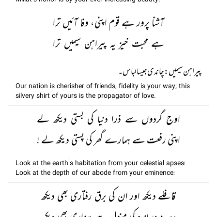
Millat’s honor is by your ever-increasing beauty.
آشنا پرور ہے قوم اپنی، وفا آئیں ترا
ہے محبت خیز یہ پیراہن سیمیں ترا
پيراہن سيميں: چاندی جیسا لباس۔
Our nation is cherisher of friends, fidelity is your way; this
silvery shirt of yours is the propagator of love.
اوج گردوں سے ذرا دنیا کی بستی دیکھ لے
اپنی رفعت سے ہمارے گھر کی پستی دیکھ لے !
Look at the earth’s habitation from your celestial apses!
Look at the depth of our abode from your eminence!
قافلے دیکھ اور ان کی برق رفتاری بھی دیکھ