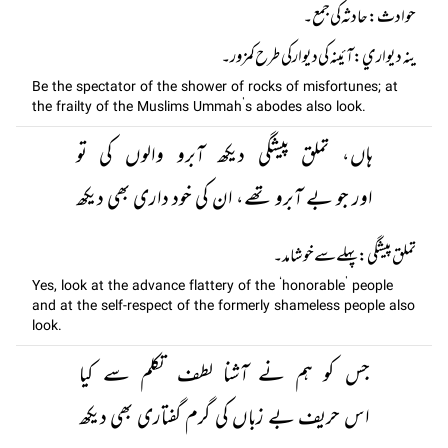
ينہ ديواري: آئینہ کی دیوار کی طرح کمزور ۔
Be the spectator of the shower of rocks of misfortunes; at
the frailty of the Muslims Ummah’s abodes also look.
ہاں، تملق پیشگی دیکھ آبرو والوں کی تو
اور جو بے آبرو تھے، ان کی خود داری بھی دیکھ
تملق پيشگي: پہلے سے خوشامد۔
Yes, look at the advance flattery of the ‘honorable’ people
and at the self-respect of the formerly shameless people also
look.
جس کو ہم نے آشنا لطف تکلم سے کیا
اس حریف بے زباں کی گرم گفتاری بھی دیکھ