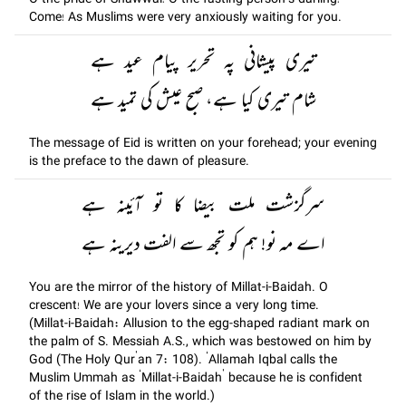
O the pride of Shawwal! O the fasting person’s darling!
Come! As Muslims were very anxiously waiting for you.
تیری پیشانی پہ تحریر پیام عید ہے
شام تیری کیا ہے، صبح عیش کی تمید ہے
The message of Eid is written on your forehead; your evening
is the preface to the dawn of pleasure.
سرگزشت ملت بیضا کا تو آئینہ ہے
اے مہ نو! ہم کو تجھ سے الفت دیرینہ ہے
You are the mirror of the history of Millat-i-Baidah. O
crescent! We are your lovers since a very long time.
(Millat-i-Baidah: Allusion to the egg-shaped radiant mark on
the palm of S. Messiah A.S., which was bestowed on him by
God (The Holy Qur’an 7: 108). ‘Allamah Iqbal calls the
Muslim Ummah as ‘Millat-i-Baidah’ because he is confident
of the rise of Islam in the world.)