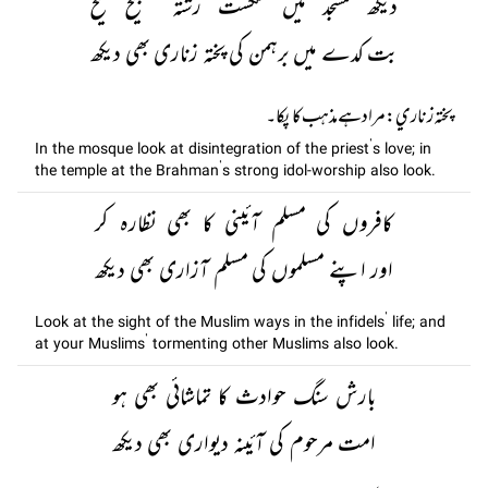
دیکھ مسجد میں شکست رشتہ تسبیح شیخ
بت کدے میں برہمن کی پختہ زناری بھی دیکھ
پختہ زناري: مراد ہے مذہب کا پکا۔
In the mosque look at disintegration of the priest’s love; in
the temple at the Brahman’s strong idol-worship also look.
کافروں کی مسلم آئینی کا بھی نظارہ کر
اور اپنے مسلموں کی مسلم آزاری بھی دیکھ
Look at the sight of the Muslim ways in the infidels’ life; and
at your Muslims’ tormenting other Muslims also look.
بارش سنگ حوادث کا تماشائی بھی ہو
امت مرحوم کی آئینہ دیواری بھی دیکھ