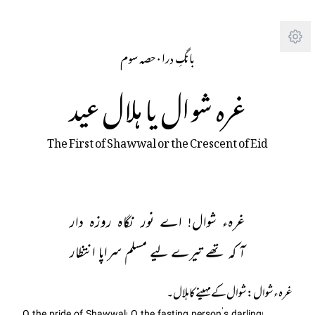
Tra
حصہ سوم
· 
بانگِ درا
غرہ شوال یا ہلال عید
The First of Shawwal or the Crescent of Eid
غرہء شوال! اے نور نگاہ روزہ دار
آ کہ تھے تیرے لیے مسلم سراپا انتظار
غرہء شوال: شوال کے مہینے کا ہلال۔