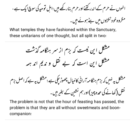
انہوں نے حرم کے اندر کتنے اور حرم بنا رکھے ہیں ؛ اہل توحید کی سوچ ایک ہے،
مگر وہ خود ٹکڑوں میں بٹے ہوئے ہیں۔
What temples they have fashioned within the Sanctuary,
these unitarians of one thought, but all split in two!
مشکل این نیست کہ بزم از سر ہنگامہ گذشت
مشکل این است کہ بے نقل و ندیم اند ہمہ
مشکل یہ نہیں کہ بزم ہنگامہ آرائی کا خیال چھوڑ چکی ہے؛ مشکل یہ ہے کہ اصل بزم
نقل (کھانے کی عمدہ چیز ) اور ہم نشین کے بغیر ہیں۔
The problem is not that the hour of feasting has passed, the
problem is that they are all without sweetmeats and boon-
companion!