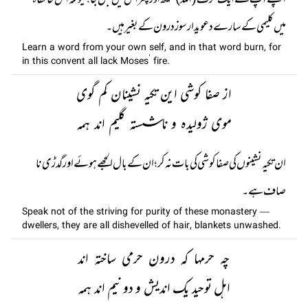
اپنے آپ سے ایک حرف (اللہ ) سیکھ اور پھر اس میں جل جا؛ کیونکہ اس خانقاہ
میں کلیمی کے سارے دعویدار سوز درون کے بغیر ہیں۔
Learn a word from your own self, and in that word burn, for
in this convent all lack Moses’ fire.
از صفا کوشی این تکیہ نشینان کم گوی
موی ژولیدہ و ناشستہ گلیم اند ہمہ
ان تکیہ نشینوں کی صفا کوشی کی بات نہ کر ؛ ان کے بال الجھے ہوئے اور گدڑی نا
صاف ہے۔
Speak not of the striving for purity of these monastery —
dwellers, they are all dishevelled of hair, blankets unwashed.
چہ حرمہا کہ درون حرمی ساختہ اند
اہل توحید یک اندیش و دو نیم اند ہمہ