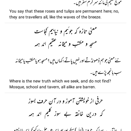
موج نسیم کی مانند سرگرم سفر ہیں۔
You say that these roses and tulips are permanent here; no,
they are travellers all, like the waves of the breeze.
معنی تازہ کہ جوئیم و نیابیم کجاست
مسجد و مکتب و میخانہ عقیم اند ہمہ
نئے معنی جو ہم ڈھونڈتے اور نہیں پاتے؛ کہاں ہیں؟ مسجد ہو یا مکتب یا میخانہ
سب بانجھ پڑے ہیں۔
Where is the new truth which we seek, and do not find?
Mosque, school and tavern, all alike are barren.
حرفی از خویشتن آموز و در آن حرف بسوز
کہ درین خانقہ بے سوز کلیم اند ہمہ