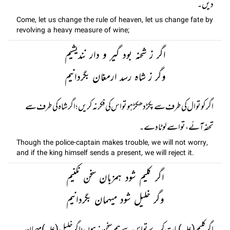
دیں۔
Come, let us change the rule of heaven, let us change fate by
revolving a heavy measure of wine;
اگر ز شحنہ بود گیر و دار نندیشیم
وگر ز شاہ رسد ارمغان بگردانیم
اگر کوتوال کی طرف سے پکڑ دھکڑ ہو تو اس کی فکر نہ کریں ؛ اگر شاہ کی طرف سے
تحفہ آئے ، تو اسے لوٹا دے۔
Though the police-captain makes trouble, we will not worry,
and if the king himself sends a present, we will reject it.
اگر کلیم شود ہمزبان سخن نکنیم
وگر خلیل شود میہمان بگردانیم