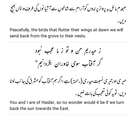
صبحدم مائل بہ پرواز پرندوں کو آرام سے شاخوں سے آشیانوں کی طرف واپس بھیج
دیں۔
Peacefully, the birds that flutter their wings at dawn we will
send back from the grove to their nests.
ز حیدریم من و تو ز ما عجب نبود
گر آفتاب سوی خاوران بگردانیم"
میری اور تیری نسبت حیدری (رحمتہ) ہے؛ اگر ہم آفتاب کو مشرق کی جانب لوٹا
دیں ، تو یہ کوئی تعجب کی بات نہیں۔
You and I are of Haidar, so no wonder would it be if we turn
back the sun towards the East.