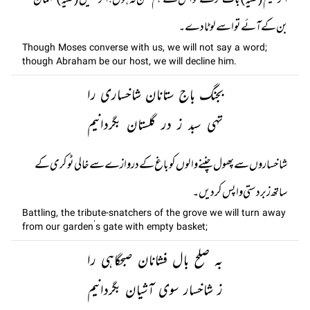
اگر کلیم (علیہ) بات کرے تو اس سے ہم سخن نہ ہوں ؛ اگر خلیل (علیہ) مہمان
بن کےآئے تو اسے لوٹا دے۔
Though Moses converse with us, we will not say a word;
though Abraham be our host, we will decline him.
بجنگ باج ستانان شاخساری را
تہی سبد ز در گلستان بگردانیم
شاخساروں سے پھول چننے والوں کو باغ کے دروازے سے خالی ٹوکری کے
ساتھ زبردستی واپس کر دیں۔
Battling, the tribute-snatchers of the grove we will turn away
from our garden’s gate with empty basket;
بہ صلح بال فشانان صبحگاہی را
ز شاخسار سوی آشیان بگردانیم