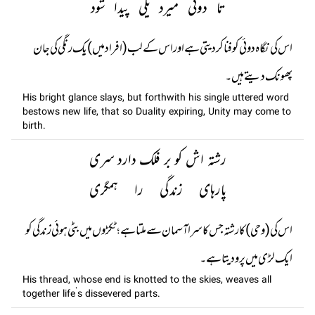
تا دوئی میرد یکی پیدا شود
اس کی نگاہ دوئی کو فنا کر دیتی ہے اور اس کے لب (افراد میں) یک رنگی کی جان
پھونک دیتے ہیں۔
His bright glance slays, but forthwith his single uttered word
bestows new life, that so Duality expiring, Unity may come to
birth.
رشتہ اش کو بر فلک دارد سری
پارہای زندگی را ہمگری
اس کی (وحی) کا رشتہ جس کا سرا آسمان سے ملتا ہے؛ ٹکڑوں میں بٹی ہوئی زندگی کو
ایک لڑی میں پرو دیتا ہے۔
His thread, whose end is knotted to the skies, weaves all
together life’s dissevered parts.