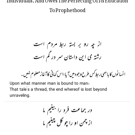
To Prophethood
از چہ رو بر بستہ ربط مردم است
رشتہ ی این داستان سر در گم است
انسانوں کا باہمی ربط کس طرح وجود میں آیا ؛ اس کہانی کا آغاز معلوم نہیں۔
Upon what manner man is bound to man:
That tale’s a thread, the end whereof is lost beyond
unraveling.
در جماعت فرد را بینیم ما
از چمن او را چو گل چینیم ما