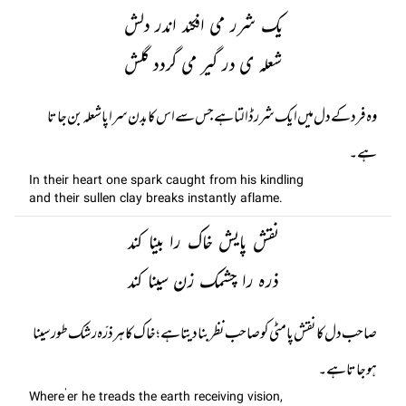
یک شرر می افکند اندر دلش
شعلہ ی در گیر می گردد گلش
وہ فرد کے دل میں ایک شرر ڈالتا ہے جس سے اس کا بدن سراپا شعلہ بن جاتا
ہے۔
In their heart one spark caught from his kindling
and their sullen clay breaks instantly aflame.
نقش پایش خاک را بینا کند
ذرہ را چشمک زن سینا کند
صاحب دل کا نقش پا مٹی کو صاحب نظر بنا دیتا ہے ؛ خاک کا ہر ذرّہ رشک طورسینا
ہو جاتا ہے۔
Where’er he treads the earth receiving vision,