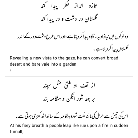
تازہ انداز نظر پیدا کند
گلستان در دشت و در پیدا کند
وہ لوگوں میں نیا زاویہء نگاہ پیدا کر دیتا ہے؛ اور اس طرح دشت و در کے اندر
گلستاں پیدا کر دیتا ہے۔
Revealing a new vista to the gaze, he can convert broad
desert and bare vale into a garden.
ا
از تف او ملتی مثل سپند
بر جہد شور افکن و ہنگامہ بند
اس کی تپش سے حرمل کی مانند ملّت شور و ہنگامہ کے ساتھ اٹھ کھڑی ہوتی ہے۔
At his fiery breath a people leap like rue upon a fire in sudden
tumult;