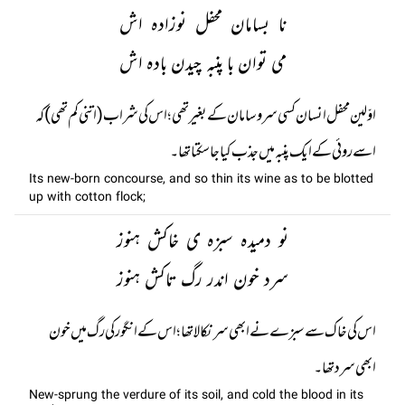
نا بسامان محفل نوزادہ اش
می توان با پنبہ چیدن بادہ اش
اوّلین محفل انسان کسی سر و سامان کے بغیر تھی؛ اس کی شراب (اتنی کم تھی) کہ
اسے روئی کے ایک پنبہ میں جذب کیا جا سکتا تھا۔
Its new-born concourse, and so thin its wine as to be blotted
up with cotton flock;
نو دمیدہ سبزہ ی خاکش ہنوز
سرد خون اندر رگ تاکش ہنوز
اس کی خاک سے سبزے نے ابھی سر نکالا تھا؛ اس کے انگور کی رگ میں خون
ابھی سرد تھا۔
New-sprung the verdure of its soil, and cold the blood in its