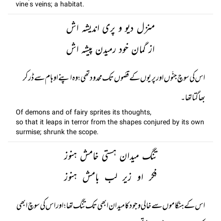
vine’s veins; a habitat.
منزل دیو و پری اندیشہ اش
از گمان خود رمیدن پیشہ اش
اس کی سوچ جنّوں اور پریوں کے قصّوں تک محدود تھی؛ وہ اپنے اوہام سے ڈر کر
بھاگتا تھا۔
Of demons and of fairy sprites its thoughts,
so that it leaps in terror from the shapes conjured by its own
surmise; shrunk the scope.
تنگ میدان ہستی خامش ہنوز
فکر او زیر لب بامش ہنوز
اس کے ہنگاموں سے خالی وجود کا میدان ابھی تک تنگ تھا؛ اور اس کی سوچ ا بھی