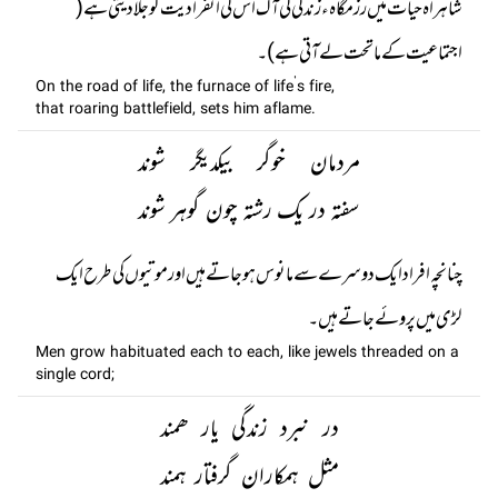
شاہراہ حیات میں رزمگاہ ء زندگی کی آگ اس کی انفرادیت کو جلا دیتی ہے (
اجتماعیت کے ماتحت لے آتی ہے)۔
On the road of life, the furnace of life’s fire,
that roaring battlefield, sets him aflame.
مردمان خوگر بیکدیگر شوند
سفتہ در یک رشتہ چون گوہر شوند
چنانچہ افراد ایک دوسرے سے مانوس ہو جاتے ہیں اور موتیوں کی طرح ایک
لڑی میں پروئے جاتے ہیں۔
Men grow habituated each to each, like jewels threaded on a
single cord;
در نبرد زندگی یار ھمند
مثل ہمکاران گرفتار ہمند