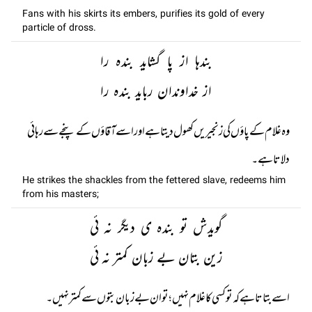
Fans with his skirts its embers, purifies its gold of every
particle of dross.
بندہا از پا گشاید بندہ را
از خداوندان رباید بندہ را
وہ غلام کے پاؤں کی زنجیریں کھول دیتا ہے اور اسے آقاؤں کے پنجے سے رہائی
دلاتا ہے۔
He strikes the shackles from the fettered slave, redeems him
from his masters;
گویدش تو بندہ ی دیگر نہ ئی
زین بتان بے زبان کمتر نہ ئی
اسے بتاتا ہے کہ تو کسی کا غلام نہیں ؛ تو ان بے زبان بتوں سے کمتر نہیں۔