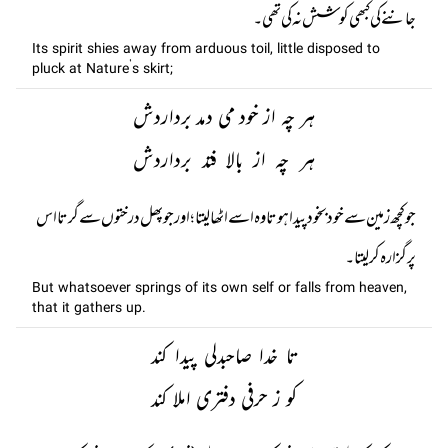
جاننے کی کبھی کوشش نہ کی تھی۔
Its spirit shies away from arduous toil, little disposed to
pluck at Nature’s skirt;
ہر چہ از خود می دمد برداردش
ہر چہ از بالا فتد برداردش
جو کچھ زمین سے خود بخود پیدا ہوتا وہ اسے اٹھا لیتا؛ اور جو پھل درختوں سے گرتا اس
پر گزارہ کر لیتا۔
But whatsoever springs of its own self or falls from heaven,
that it gathers up.
تا خدا صاحبدلی پیدا کند
کو ز حرفی دفتری املا کند