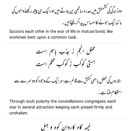
وہ زندگی کی کشمکش میں ہمدرد ساتھی بن جاتے ہیں اور ایک ہی پیشہ رکھنے والوں کی
مانند ایک ہونے کا احساس پیدا کر لیتے ہیں۔
Succors each other in the war of life in mutual bond, like
workmen bent upon a common task.
محفل انجم ز جذب باہم است
ہستی کوکب ز کوکب محکم است
ستاروں کی محفل باہمی کشش سے قائم ہے؛ ہر ایک کے وجود کو دوسرے سے
استحکام ملتا ہے۔
Through such polarity the constellations congregate, each
star in several attraction keeping each poised firmly and
unshaken.
خیمہ گاہ کاروان کوہ و جبل