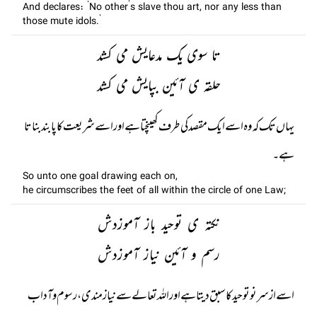
And declares: ‘No other’s slave thou art, nor any less than
those mute idols.’
تا سوی یک مدعایش می کشد
حلقہ ی آئین بپایش می کشد
یہاں تک کہ وہ اسے ایک مقصد کی طرف کھینچتا ہے اور اسے شریعت کا پابند بناتا
ہے۔
So unto one goal drawing each on,
he circumscribes the feet of all within the circle of one Law;
نکتہ ی توحید باز آموزدش
رسم و آئین نیاز آموزدش
اسے از سر نو توحید کا سبق دیتا ہے اور اللہ تعالے سے نیازمندی ، رسوم و آداب