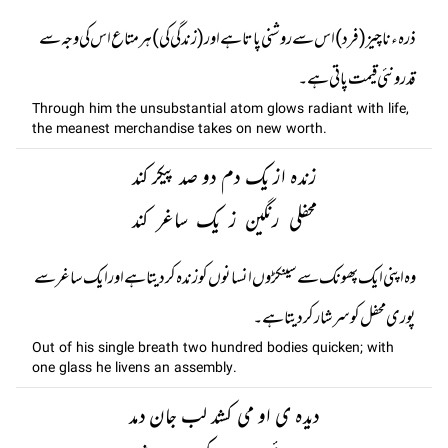
ذرہء ناچیز (فرد) اس سے روشنی پاتا ہے اور (زندگی کی) ہر متاع اس کی وجہ سے
قدر و نئی قیمت پاتی ہے۔
Through him the unsubstantial atom glows radiant with life,
the meanest merchandise takes on new worth.
زندہ از یک دم دو صد پیکر کند
محفلی رنگین ز یک ساغر کند
وہ اپنی ایک پھونک سے سینکڑوں انسانوں کو زندہ کر دیتا ہے اور ایک ساغر سے
پوری محفل کو سرشار کر دیتا ہے۔
Out of his single breath two hundred bodies quicken; with
one glass he livens an assembly.
دیدہ ی او می کشد لب جان دمد