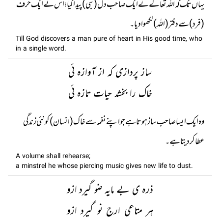
یہاں تک کہ اللہ تعالے نے ایک صاحب دل (نبی) پیدا کیا؛ اس نے ایک حرف
(فرد) سے دفتر (اللہ) لکھوا دیا۔
Till God discovers a man pure of heart in His good time, who
in a single word.
ساز پردازی کہ از آوازہ ئی
خاک را بخشد حیات تازہ ئی
وہ ایک ایسا صاحب ساز ہوتا ہے جو اپنے نغمہ سے خاک (انسان) کو نئی زندگی
عطا کر دیتا ہے۔
A volume shall rehearse;
a minstrel he whose piercing music gives new life to dust.
ذرہ ی بے مایہ ضو گیرد ازو
ہر متاعی ارج نو گیرد ازو