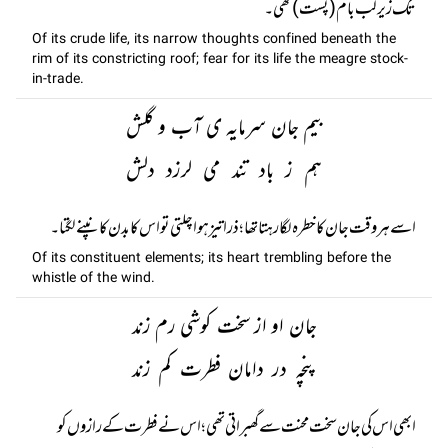
تک زیر لب بام (پست) تھی۔
Of its crude life, its narrow thoughts confined beneath the
rim of its constricting roof; fear for its life the meagre stock-
in-trade.
بیم جان سرمایہ ی آب و گلش
ہم ز باد تند می لرزد دلش
اسے ہر وقت جان کا خطرہ لگا رہتا تھا؛ ذرا تیز ہوا چلتی تو اس کا بدن کانپنے لگتا۔
Of its constituent elements; its heart trembling before the
whistle of the wind.
جان او از سخت کوشی رم زند
پنچہ در دامان فطرت کم زند
ابھی اس کی جان سخت محنت سے گھبراتی تھی؛ اس نے فطرت کے رازوں کو