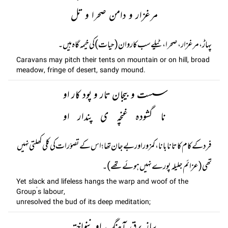
مرغزار و دامن صحرا و تل
پہاڑ ، مرغزار، صحرا، ٹیلے سب کاروان (حیات) کی خیمہ گاہ ہیں۔
Caravans may pitch their tents on mountain or on hill, broad
meadow, fringe of desert, sandy mound.
سست و بیجان تار و پود کار او
نا گشودہ غنچہ ی پندار او
فرد کے کام کا تانا بانا ، کمزور اور بے جان تھا ؛ اس کے تصوّرات کی کلی کھلتی نہیں
تھی (عزائم جلیلہ پورے نہیں ہوئے تھے)۔
Yet slack and lifeless hangs the warp and woof of the
Group’s labour,
unresolved the bud of its deep meditation;
ساز برق آہنگ او ننواختہ