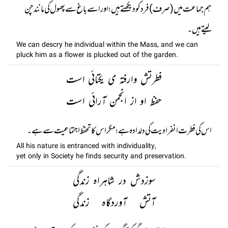
ہم جماعت میں (صرف) فرد کو دیکھتے ہیں ؛ اور اسے باغ سے پھول کی مانند چن
لیتے ہیں۔
We can descry he individual within the Mass, and we can
pluck him as a flower is plucked out of the garden.
فطرتش وارفتہ ی یکتائی است
حفظ او از انجمن آرائی است
اس کی فطرت انفرادیت کی دلدادہ ہے؛ مگر اس کا تحفظ اجتماعیت سے ہے۔
All his nature is entranced with individuality,
yet only in Society he finds security and preservation.
سوزدش در شاہراہ زندگی
آتش آوردگاہ زندگی