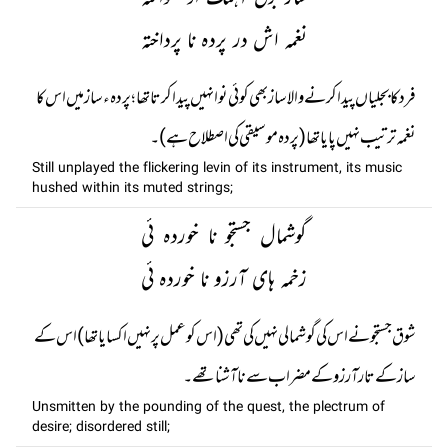
نغمہ اش در پردہ نا پرداختہ
فرد کا بجلیاں پیدا کرنے والا ساز بھی کوئی نوا نہیں پیدا کرتا تھا ؛ پردہء ساز میں اس کا
نغمہ ترتیب نہیں پایا تھا (پردہ موسیقی کی اصطلاح ہے)۔
Still unplayed the flickering levin of its instrument, its music
hushed within its muted strings;
گوشمال جستجو نا خوردہ ئی
زخمہ ہای آرزو نا خوردہ ئی
شوق جستجو نے اس کی گوشمالی نہیں کی تھی (اس کو عمل پر نہیں اکسایا تھا) اس کے
ساز کے تار آرزو کے مضراب سے نا آشنا تھے۔
Unsmitten by the pounding of the quest, the plectrum of
desire; disordered still;