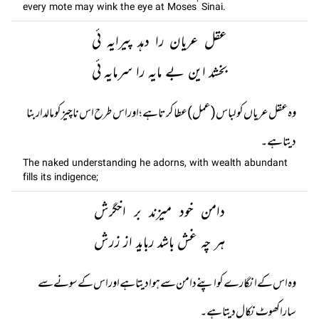
every mote may wink the eye at Moses’ Sinai.
عقل عریان را دہد پیرایہ ئی
بخشد این بے مایہ را سرمایہ ئی
وہ عقل عریاں کو لباس (عمل) عطا کرتا ہے؛ اور اس طرح اس ناچیز کو مالدار بنا
دیتا ہے۔
The naked understanding he adorns, with wealth abundant
fills its indigence;
دامن خود میزند بر اخگرش
ہر چہ غش باشد رباید از زرش
وہ اس کے انگارے کو اپنے دامن سے ہوا دیتا ہے اور اس کے سونے سے
سارا کھوٹ نکال دیتا ہے۔