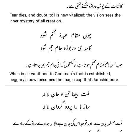
کائنات کے پوشیدہ راز دیکھنےلگتی ہے۔
Fear dies, and doubt; toil is new vitalized; the vision sees the
inner mystery of all creation.
چون مقام عبدۂ محکم شود
کاسہ ی دریوزہ جام جم شود
جب 'عبدۂ' کا مقام محکم ہوتا ہے تو کشکول گدائی جام جم بن جاتا ہے۔
When in servanthood to God man’s foot is established,
beggary’s bowl becomes the magic cup that Jamshid bore.
ملت بیضا تن و جان لاالہ
ساز ما را پردہ گردان لاالہ
ملّت مسلمہ بدن ہے، اور توحید اس کی جان ہے؛ لاالہ ہمارے ساز کے سارے