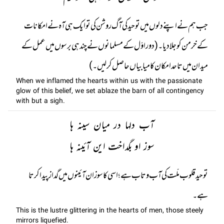
جب ہم نے اپنے دلوں میں توحید کی آگ روشن کی تو ایک ہی آہ نے امکانات
کے خرمن کو جلا دیا۔(دور اوّل کے مسلمانوں نے چند ہی برسوں میں عمل کے
میدان میں تا حد امکان کامیابیاں حاصل کر لیں۔)
When we inflamed the hearts within us with the passionate
glow of this belief, we set ablaze the barn of all contingency
with but a sigh.
آب دلہا در میان سینہ ہا
سوز او بگداخت این آئینہ ہا
توحید قلوب ملّت کی آب و تاب ہے؛ اسی کا سوز ان آئینوں میں گداز پیدا کرتا
ہے۔
This is the lustre glittering in the hearts of men, those steely
mirrors liquefied.