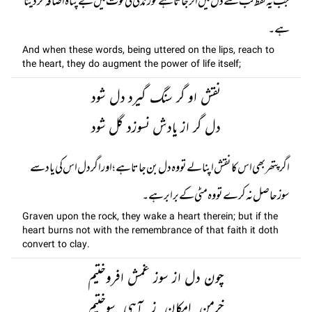
جب یہ لفظ لب سے دل میں اتر جاتا ہے تو زندگی کی قوّت میں بے پناہ اضافہ کر دیتا
ہے۔
And when these words, being uttered on the lips, reach to
the heart, they do augment the power of life itself;
نقش او گر سنگ گیرد دل شود
دل گر از یادش نسوزد گل شود
اگر پتھر بھی اس کا نقش اپنا لے تو وہ دل بن جاتا ہے؛ اور اگر دل اس کی یاد سے
سوز حاصل نہ کرے تو وہ مٹی کے برابر ہے۔
Graven upon the rock, they wake a heart therein; but if the
heart burns not with the remembrance of that faith it doth
convert to clay.
چون دل از سوز غمش افروختیم
خرمن امکان ز آہی سوختیم