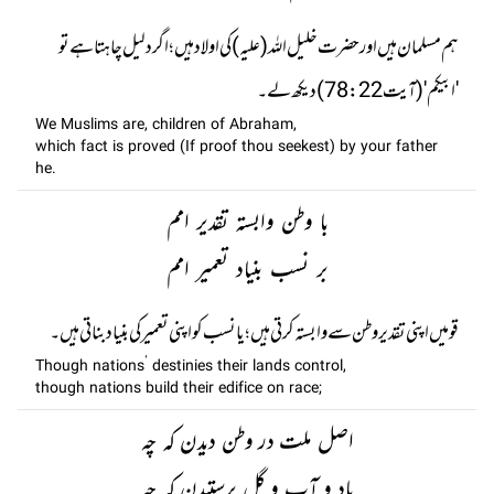
ہم مسلمان ہیں اور حضرت خلیل اللہ (علیہ) کی اولاد ہیں؛ اگر دلیل چاہتا ہے تو
'ابیکم' (آیت 78:22) دیکھ لے۔
We Muslims are, children of Abraham,
which fact is proved (If proof thou seekest) by your father
he.
با وطن وابستہ تقدیر امم
بر نسب بنیاد تعمیر امم
قومیں اپنی تقدیر وطن سے وابستہ کرتی ہیں ؛ یا نسب کو اپنی تعمیر کی بنیاد بناتی ہیں۔
Though nations’ destinies their lands control,
though nations build their edifice on race;
اصل ملت در وطن دیدن کہ چہ
باد و آب و گل پرستیدن کہ چہ