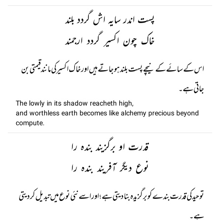
پست اندر سایہ اش گردد بلند
خاک چون اکسیر گردد ارجمند
اس کے سائے کے نیچے پست بلند ہو جاتے ہیں اور خاک اکسیر کی مانند قیمتی بن
جاتی ہے۔
The lowly in its shadow reacheth high,
and worthless earth becomes like alchemy precious beyond
compute.
قدرت او برگزیند بندہ را
نوع دیگر آفریند بندہ را
توحید کی قدرت بندے کو برگزیدہ بنا دیتی ہے؛ اور اسے نئی نوع میں تبدیل کر دیتی
ہے۔