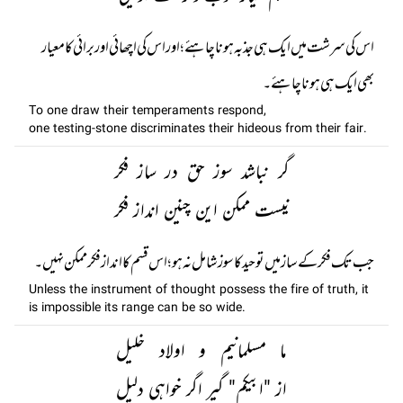
اس کی سرشت میں ایک ہی جذبہ ہونا چاہئے ؛ اور اس کی اچھائی اور برائی کا معیار
بھی ایک ہی ہونا چاہئے۔
To one draw their temperaments respond,
one testing-stone discriminates their hideous from their fair.
گر نباشد سوز حق در ساز فکر
نیست ممکن این چنین انداز فکر
جب تک فکر کے ساز میں توحید کا سوز شامل نہ ہو ؛ اس قسم کا اندازفکر ممکن نہیں۔
Unless the instrument of thought possess the fire of truth, it
is impossible its range can be so wide.
ما مسلمانیم و اولاد خلیل
از "ابیکم" گیر اگر خواہی دلیل