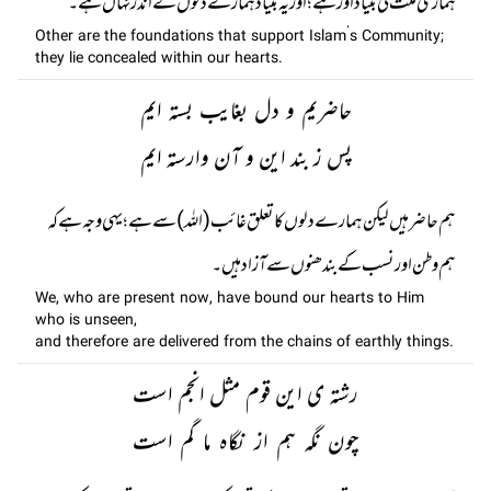
ہماری ملّت کی بنیاد اور ہے؛ اور یہ بنیاد ہمارے دلوں کے اندر نہاں ہے۔
Other are the foundations that support Islam’s Community;
they lie concealed within our hearts.
حاضریم و دل بغایب بستہ ایم
پس ز بند این و آن وارستہ ایم
ہم حاضر ہیں لیکن ہمارے دلوں کا تعلق غائب (اللہ) سے ہے؛ یہی وجہ ہے کہ
ہم وطن اور نسب کے بندھنوں سے آزاد ہیں۔
We, who are present now, have bound our hearts to Him
who is unseen,
and therefore are delivered from the chains of earthly things.
رشتہ ی این قوم مثل انجم است
چون نگہ ہم از نگاہ ما گم است