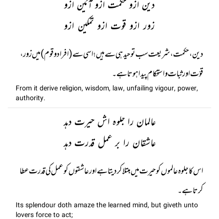
دین ازو حکمت ازو آئین ازو
زور ازو قوت ازو تمکین ازو
دین، حکمت، شریعت سب توحید ہی سے ہیں؛ اسی سے (افراد و قوم ) میں زور،
قوّت اور ثبات و استحکام پیدا ہوتا ہے۔
From it derive religion, wisdom, law, unfailing vigour, power,
authority.
عالمان را جلوہ اش حیرت دہد
عاشقان را بر عمل قدرت دہد
اس کا جلوہ عالموں کو حیرت میں مبتلا کر دیتا ہے اور عاشقوں کو عمل کی قدرت عطا
کرتا ہے۔
Its splendour doth amaze the learned mind, but giveth unto
lovers force to act;