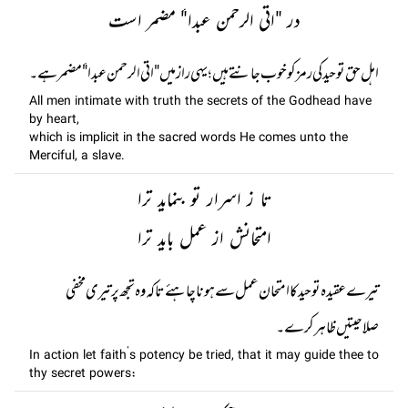
در "اتی الرحمن عبدا"ٔ مضمر است
اہل حق توحید کی رمز کو خوب جانتے ہیں ؛ یہی راز میں "اتی الرحمن عبدا"ٔمضمر ہے۔
All men intimate with truth the secrets of the Godhead have
by heart,
which is implicit in the sacred words He comes unto the
Merciful, a slave.
تا ز اسرار تو بنماید ترا
امتحانش از عمل باید ترا
تیرے عقیدہ توحید کا امتحان عمل سے ہونا چاہئے تا کہ وہ تجھ پر تیری مخفی
صلاحیتیں ظاہر کرے۔
In action let faith’s potency be tried, that it may guide thee to
thy secret powers: