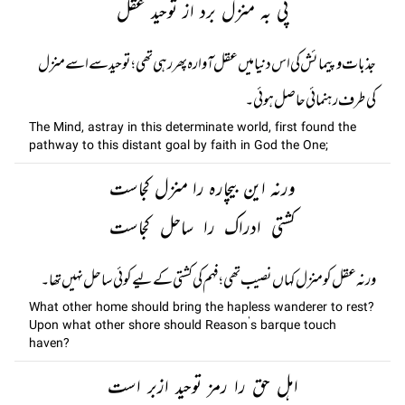
پی بہ منزل برد از توحید عقل
جذبات و پیمائش کی اس دنیا میں عقل آوارہ پھر رہی تھی؛ توحید سے اسے منزل
کی طرف رہنمائی حاصل ہوئی۔
The Mind, astray in this determinate world, first found the
pathway to this distant goal by faith in God the One;
ورنہ این بیچارہ را منزل کجاست
کشتی ادراک را ساحل کجاست
ورنہ عقل کو منزل کہاں نصیب تھی؛ فہم کی کشتی کے لیے کوئی ساحل نہیں تھا۔
What other home should bring the hapless wanderer to rest?
Upon what other shore should Reason’s barque touch
haven?
اہل حق را رمز توحید ازبر است