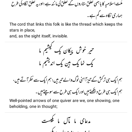
ملّت اسلامیہ کا باہمی تعلق ستاروں کے تعلق کی مانند ہے؛ اور یہ تعلق نگاہ کی طرح
ہماری نگاہ سے گم ہے۔
The cord that links this folk is like the thread which keeps the
stars in place,
and, as the sight itself, invisible.
تیر خوش پیکان یک کیشیم ما
یک نما یک بین یک اندیشیم ما
ہم ایک ہی ترکش کے تیز آہنی نوک والے تیر ہیں ؛ ہم ایک سے نظر آتے ہیں ،
ہم ایک ہی طرح دیکھتے ہیں اور ایک ہی طرح سے سوچتے ہیں۔
Well-pointed arrows of one quiver are we, one showing, one
beholding, one in thought;
مدعای ما مآل ما یکیست