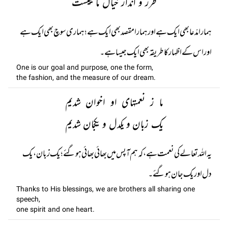
طرز و انداز خیال ما یکیست
ہمارا مدّعا بھی ایک ہے اور ہمارا مقصد بھی ایک ہے؛ ہماری سوچ بھی ایک ہے
اور اس کے اظہار کا طریقہ بھی ایک جیسا ہے۔
One is our goal and purpose, one the form,
the fashion, and the measure of our dream.
ما ز نعمتہای او اخوان شدیم
یک زبان و یکدل و یکجان شدیم
یہ اللہ تعالے کی نعمت ہے ، کہ ہم آپس میں بھائی بھائی ہو گئے ؛ یک زبان، یک
دل اور یک جان ہو گئے۔
Thanks to His blessings, we are brothers all sharing one
speech,
one spirit and one heart.