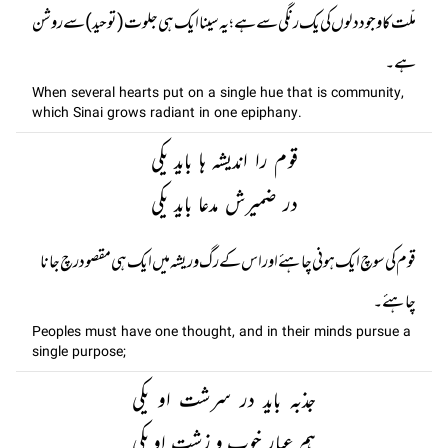
ملّت کا وجود دلوں کی یک رنگی سے ہے؛ یہ سینا ایک ہی جلوت (توحید ) سے روشن
ہے۔
When several hearts put on a single hue that is community,
which Sinai grows radiant in one epiphany.
قوم را اندیشہ ہا باید یکی
در ضمیرش مدعا باید یکی
قوم کی سوچ ایک ہونی چاہئے اور اس کے رگ و ریشہ میں ایک ہی مقصود رچ جانا
چاہئے۔
Peoples must have one thought, and in their minds pursue a
single purpose;
جذبہ باید در سرشت او یکی
ہم عیار خوب و زشت او یکی