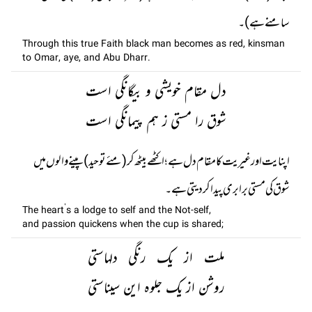
سامنے ہے)۔
Through this true Faith black man becomes as red, kinsman
to Omar, aye, and Abu Dharr.
دل مقام خویشی و بیگانگی است
شوق را مستی ز ہم پیمانگی است
اپنایت اور غیریت کا مقام دل ہے؛ اکٹھے بیٹھ کر (مئے توحید ) پینے والوں میں
شوق کی مستی برابری پیدا کر دیتی ہے۔
The heart’s a lodge to self and the Not-self,
and passion quickens when the cup is shared;
ملت از یک رنگی دلہاستی
روشن از یک جلوہ این سیناستی