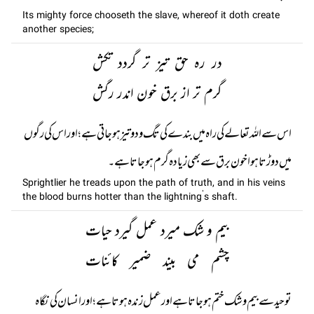
Its mighty force chooseth the slave, whereof it doth create
another species;
در رہ حق تیز تر گردد تکش
گرم تر از برق خون اندر رگش
اس سے اللہ تعالے کی راہ میں بندے کی تگ و دو تیز ہو جاتی ہے؛ اور اس کی رگوں
میں دوڑتا ہوا خون برق سے بھی زیادہ گرم ہو جاتا ہے۔
Sprightlier he treads upon the path of truth, and in his veins
the blood burns hotter than the lightning’s shaft.
بیم و شک میرد عمل گیرد حیات
چشم می بیند ضمیر کائنات
توحید سے بیم و شک ختم ہو جاتا ہے اور عمل زندہ ہوتا ہے؛ اور انسان کی نگاہ