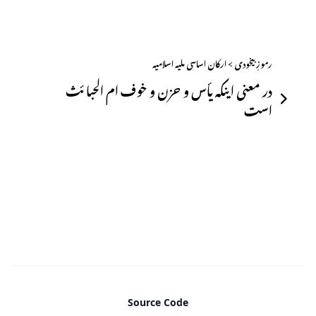
رموزِ بیخودی > ارکان اساسی ملیہ اسلامیہ
در معنی اینکہ یأس و حزن و خوف ام الحبا ئث
است
Footer
Source Code