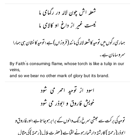
شعلہ اش چون لالہ در رگہای ما
نیست غیر از داغ او کالای ما
ہماری رگوں میں توحید کا شعلہ لالہ کی مانند (فروزاں) ہے؛ توحید کا نشان ہی ہمارا
سر و سامان ہے۔
By Faith’s consuming flame, whose torch is like a tulip in our
veins,
and so we bear no other mark of glory but its brand.
اسود از توحید احمر می شود
خویش فاروق و ابوذر می شود
توحید کی برکت سے حبشی سرخ رنگ والوں کے برابر ہو جاتا ہے؛ اور فاروق و
ابوذر (رحمتہ) کا رشتہ دار شمار ہونے لگتا ہے (حضرت بلال (رحمتہ) کی مثال