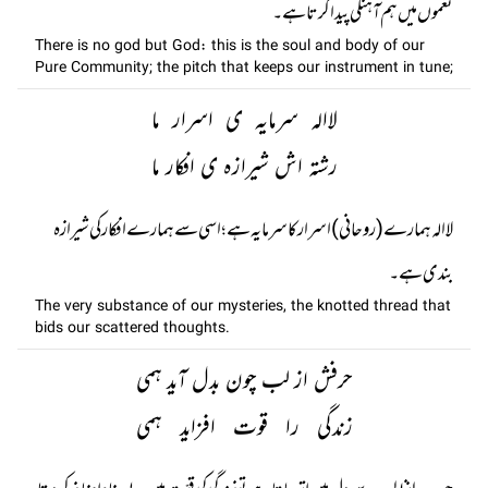
نغموں میں ہم آہنگی پیدا کرتا ہے۔
There is no god but God: this is the soul and body of our
Pure Community; the pitch that keeps our instrument in tune;
لاالہ سرمایہ ی اسرار ما
رشتہ اش شیرازہ ی افکار ما
لاالہ ہمارے (روحانی ) اسرار کا سرمایہ ہے؛ اسی سے ہمارے افکار کی شیرازہ
بندی ہے۔
The very substance of our mysteries, the knotted thread that
bids our scattered thoughts.
حرفش از لب چون بدل آید ہمی
زندگی را قوت افزاید ہمی