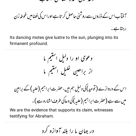
آفتاب اس کے ذرّوں سے روشنی حاصل کرتا ہے اور اس کی فضا میں غوطہ زن
رہتا ہے۔
Its dancing motes give lustre to the sun, plunging into its
firmanent profound.
دعوی او را دلیل استیم ما
از براھین خلیل استیم ما
اس کے دروازے (توحید) کی دلیل ہم ہیں ، حضرت ابراہیم (علیہ) کے براہین
میں سے ہے (حضرت ابراہیم (علیہ) کی دعا کی طرف اشارہ ہے)۔
We are the evidence that supports its claim, witnesses
testifying for Abraham.
در جہان ما را بلند آوازہ کرد