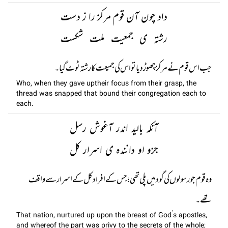
داد چون آن قوم مرکز را ز دست
رشتہ ی جمعیت ملت شکست
جب اس قوم نے مرکز چھوڑ دیا تو اس کی جمیعت کا رشتہ ٹوٹ گیا۔
Who, when they gave uptheir focus from their grasp, the
thread was snapped that bound their congregation each to
each.
آنکہ بالید اندر آغوش رسل
جزو او دانندہ ی اسرار کل
وہ قوم جو رسولوں کی گود میں پلی تھی؛ جس کے افراد کل کے اسرار سے واقف
تھے۔
That nation, nurtured up upon the breast of God’s apostles,
and whereof the part was privy to the secrets of the whole;