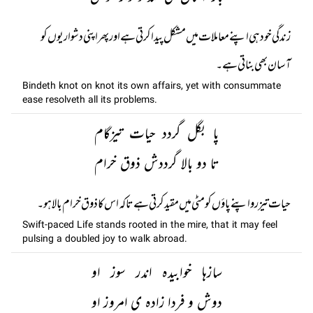
زندگی خود ہی اپنے معاملات میں مشکل پیدا کرتی ہے اور پھر اپنی دشواریوں کو
آسان بھی بناتی ہے۔
Bindeth knot on knot its own affairs, yet with consummate
ease resolveth all its problems.
پا بگل گردد حیات تیزگام
تا دو بالا گرددش ذوق خرام
حیات تیز رو اپنے پاؤں کو مٹی میں مقید کرتی ہے تاکہ اس کا ذوق خرام بالا ہو۔
Swift-paced Life stands rooted in the mire, that it may feel
pulsing a doubled joy to walk abroad.
سازہا خوابیدہ اندر سوز او
دوش و فردا زادہ ی امروز او