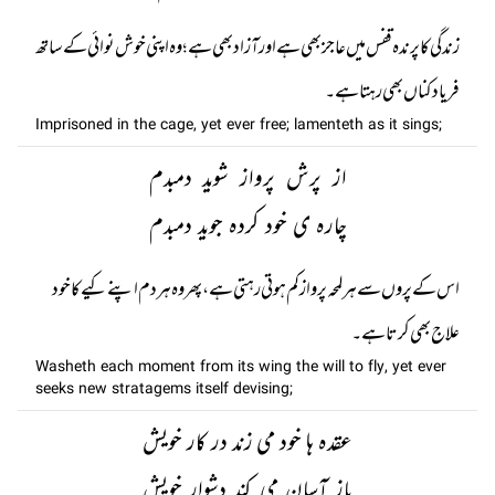
زندگی کا پرندہ قفس میں ‏ عاجز بھی ہے اور آزاد بھی ہے ؛ وہ اپنی خوش نوائی کے ساتھ
فریاد کناں بھی رہتا ہے۔
Imprisoned in the cage, yet ever free; lamenteth as it sings;
از پرش پرواز شوید دمبدم
چارہ ی خود کردہ جوید دمبدم
اس کے پروں سے ہر لمحہ پرواز کم ہوتی رہتی ہے، پھر وہ ہر دم اپنے کیے کا خود
علاج بھی کرتا ہے۔
Washeth each moment from its wing the will to fly, yet ever
seeks new stratagems itself devising;
عقدہ ہا خود می زند در کار خویش
باز آسان می کند دشوار خویش