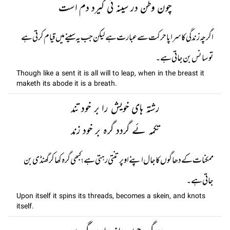
چون وطن در سینہ ئی گیرد دم است
اگرچہ زندگی کا سراپا حرکت سے عبارت ہے لیکن جب یہ سینے میں قیام کرتی ہے
تو سانس بن جاتی ہے۔
Though like a sent it is all will to leap, when in the breast it
maketh its abode it is a breath.
رشتہ ہای خویش را بر خود تند
تکمہ ئے گردد گرہ بر خود زند
ممکنات کے دھاگوں کا جال اپنے اوپر تنتی رہتی ہے؛ کبھی گرہ کھا کر گھنڈی بن
جاتی ہے۔
Upon itself it spins its threads, becomes a skein, and knots
itself.