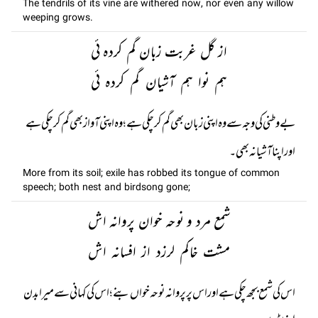
The tendrils of its vine are withered now, nor even any willow
weeping grows.
از گل غربت زبان گم کردہ ئی
ہم نوا ہم آشیان گم کردہ ئی
بے وطنی کی وجہ سے وہ اپنی زبان بھی گم کر چکی ہے؛ وہ اپنی آواز بھی گم کر چکی ہے
اور اپنا آشیانہ بھی۔
More from its soil; exile has robbed its tongue of common
speech; both nest and birdsong gone;
شمع مرد و نوحہ خوان پروانہ اش
مشت خاکم لرزد از افسانہ اش
اس کی شمع بجھ چکی ہے اور اس پر پروانہ نوحہ خواں بنے؛ اس کی کہانی سے میرا بدن