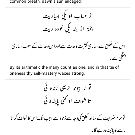
common breath, dawn’s sun encaged;
از حساب او یکی بسیاریت
پختہ از بند یکی خودداریت
اس کے تعلق سے ہماری کثرت وحدت ہے اور اس وحدت کے سبب ہماری
پختگی ہے۔
By its arithmetic the many count as one, and in that tie of
oneness thy self-mastery waxes strong.
تو ز پیوند حریمی زندہ ئی
تا طواف او کنی پایندہ ئی
تو حرم شریف کے ساتھ تعلق کی وجہ سے زندہ ہے؛ جب تک اس کا طواف کرتا
رہے گا پائیندہ رہے گا۔