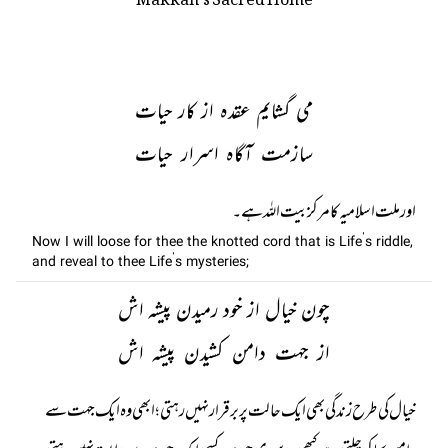
می گشایم عقدہ از کار حیات
سازمت آگاہ اسرار حیات
اور ملت اسلامیہ کا مرکز بیت اللہ ہے۔
Now I will loose for thee the knotted cord that is Life’s riddle,
and reveal to thee Life’s mysteries;
چون خیال از خود رمیدن پیشہ اش
از جہت دامن کشیدن پیشہ اش
خیال کی طرح زندگی بھی ایک حالت پر برقرار نہیں رہتی ؛ ابھی وہ ایک جہت سے