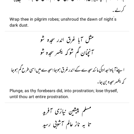
کر لے۔
Wrap thee in pilgrim robes; unshroud the dawn of night’s
dark dust.
مثل آبا غرق اندر سجدہ شو
آنچنان گم شو کہ یکسر سجدہ شو
اپنے آبا و اجداد کی مانند سجدے کے اندر غرق ہو جا؛ سجدے میں اسی طرح گم ہو جا
کہ یکسر سجدہ بن جا۔
Plunge, as thy forebears did, into prostration; lose thyself,
until thou art entire prostration.
مسلم پیشین نیازی آفرید
تا بہ ناز عالم آشوبی رسید