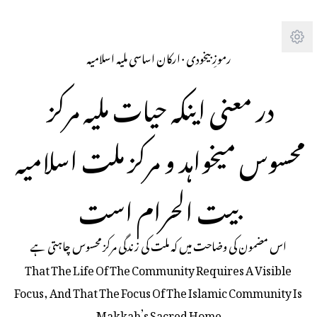
Tra
رموزِ بیخودی
· 
ارکان اساسی ملیہ اسلامیہ
در معنی اینکہ حیات ملیہ مرکز 
محسوس میخواہد و مرکز ملت اسلامیہ 
بیت الحرام است
اس مضمون کی وضاحت میں کہ ملت کی زندگی مرکز محسوس چاہتی ہے
That The Life Of The Community Requires A Visible 
Focus, And That The Focus Of The Islamic Community Is 
Makkah’s Sacred Home