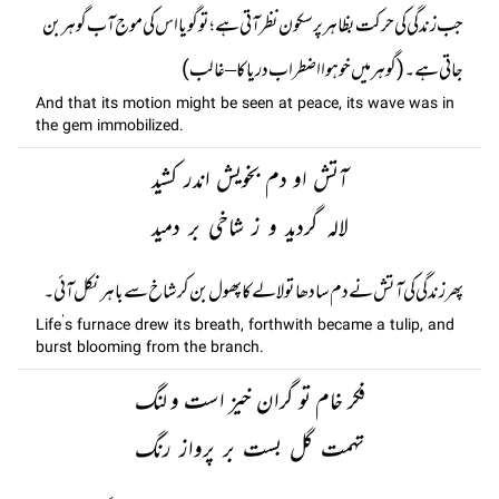
جب زندگی کی حرکت بظاہر پر سکون نظر آتی ہے؛ تو گویا اس کی موج آب گوہر بن
جاتی ہے۔(گوہر میں خو ہوا اضطراب دریا کا – غالب)
And that its motion might be seen at peace, its wave was in
the gem immobilized.
آتش او دم بخویش اندر کشید
لالہ گردید و ز شاخی بر دمید
پھر زندگی کی آتش نے دم سادھا تو لالے کا پھول بن کر شاخ سے باہر نکل آئی۔
Life’s furnace drew its breath, forthwith became a tulip, and
burst blooming from the branch.
فکر خام تو گران خیز است و لنگ
تہمت گل بست بر پرواز رنگ