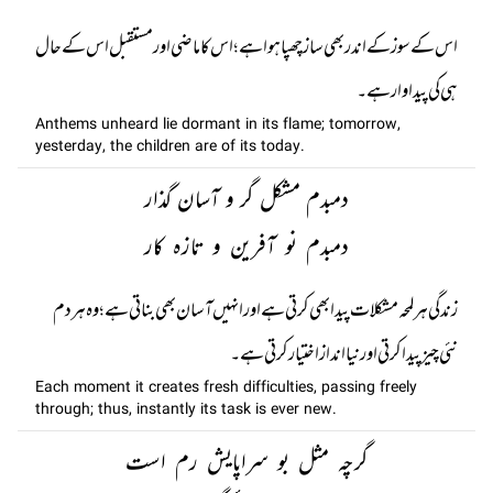
اس کے سوز کے اندر بھی ساز چھپا ہوا ہے؛ اس کا ماضی اور مستقبل اس کے حال
ہی کی پیداوار ہے۔
Anthems unheard lie dormant in its flame; tomorrow,
yesterday, the children are of its today.
دمبدم مشکل گر و آسان گذار
دمبدم نو آفرین و تازہ کار
زندگی ہر لمحہ مشکلات پیدا بھی کرتی ہے اور انہیں آسان بھی بناتی ہے ؛ وہ ہر دم
نئی چیز پیدا کرتی اور نیا انداز اختیار کرتی ہے۔
Each moment it creates fresh difficulties, passing freely
through; thus, instantly its task is ever new.
گرچہ مثل بو سراپایش رم است