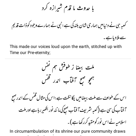
با حدوث ما قدم شیرازہ کرد
کعبہ ہی نے دنیا میں ہماری شان بلند کی ہے؛ نبی نے ہمارے وجود کو ذات قدیم
سے ملا دیا ہے۔
This made our voices loud upon the earth, stitched up with
Time our Pre-eternity;
ملت بیضا ز طوفش ہم نفس
ہمچو صبح آفتاب اندر قفس
اس کے طواف سے ملت بیضا میں یگانگت ہے؛ اس کی مثال قفس کے اندر صبح
آفتاب کی سی ہے (کعبہ شریف آفتاب صبح کی مانند نور بکھیر رہا ہے اور ملت
اسلامیہ نے اس نور کو مقید کر رکھا ہے)۔
In circumambulation of its shrine our pure community draws