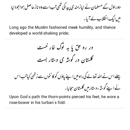
دور اوّل کے مسلمان نے نیازمندی پیدا کی تھی تب اسے وہ ناز حاصل ہوا جو دنیا
میں ایک انقلاب لے آیا۔
Long ago the Muslim fashioned meek humility, and thence
developed a world-shaking pride;
در رہ حق پا بہ نوک خار خست
گلستان در گوشہ ی دستار بست
پہلے اس نے اللہ تعالے کی راہ میں اپنے پاؤں کو کانٹوں سے زخمی کیا تب اس
نے اپنے گوشہء دستار میں گلستان سجایا۔
Upon God’s path the thorn-points pierced his feet; he wore a
rose-bower in his turban’s fold.