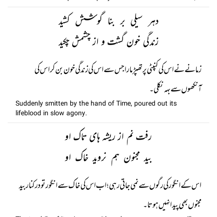
دہر سیلی بر بنا گوشش کشید
زندگی خون گشت و از چشمش چکید
زمانے نے اس کی کنپٹی پر تھپڑ مارا جس سے اس کی زندگی خون بن کر اس کی
آنکھوں سے بہہ نکلی۔
Suddenly smitten by the hand of Time, poured out its
lifeblood in slow agony.
رفت نم از ریشہ ہای تاک او
بید مجنون ہم نروید خاک او
اس کے انگور کی رگوں سے نمی جاتی رہی؛ اب اس کی خاک سے انگور تو درکنار بید
مجنوں بھی پیدا نہیں ہوتا۔