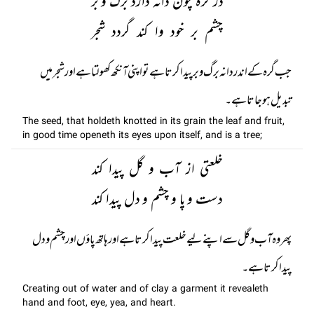
در گرہ چون دانہ دارد برگ و بر
چشم بر خود وا کند گردد شجر
جب گرہ کے اندر دانہ برگ و بر پیدا کرتا ہے تو اپنی آنکھ کھولتا ہے اور شجر میں
تبدیل ہو جاتا ہے۔
The seed, that holdeth knotted in its grain the leaf and fruit,
in good time openeth its eyes upon itself, and is a tree;
خلعتی از آب و گل پیدا کند
دست و پا و چشم و دل پیدا کند
پھر وہ آب و گل سے اپنے لیے خلعت پیدا کرتا ہے اور ہاتھ پاؤں اور چشم و دل
پیدا کرتا ہے۔
Creating out of water and of clay a garment it revealeth
hand and foot, eye, yea, and heart.