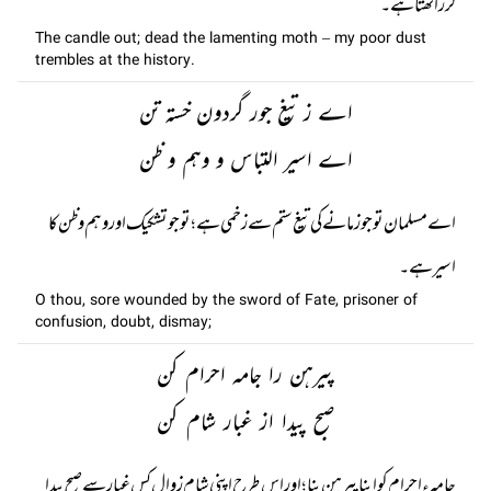
لرز اٹھتا ہے۔
The candle out; dead the lamenting moth – my poor dust
trembles at the history.
اے ز تیغ جور گردون خستہ تن
اے اسیر التباس و وہم و ظن
اے مسلمان تو جو زمانے کی تیغ ستم سے زخمی ہے؛ تو جو تشکیک اور وہم و ظن کا
اسیر ہے۔
O thou, sore wounded by the sword of Fate, prisoner of
confusion, doubt, dismay;
پیرہن را جامہ احرام کن
صبح پیدا از غبار شام کن
جامہء احرام کو اپنا پیرہن بنا؛ اور اس طرح اپنی شام زوال کس غبار سے صبح پیدا