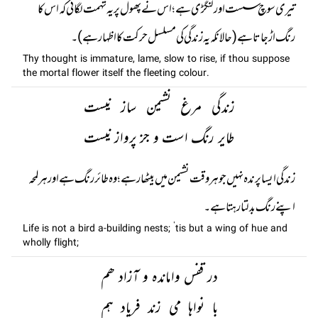
تیری سوچ سست اور لنگڑی ہے ؛ اس نے پھول پر یہ تہمت لگائی کہ اس کا
رنگ اڑ جاتا ہے (حالانکہ یہ زندگی کی مسلسل حرکت کا اظہار ہے)۔
Thy thought is immature, lame, slow to rise, if thou suppose
the mortal flower itself the fleeting colour.
زندگی مرغ نشیمن ساز نیست
طایر رنگ است و جز پرواز نیست
زندگی ایسا پرندہ نہیں جو ہر وقت نشیمن میں بیٹھا رہے؛ وہ طائر رنگ ہے اور ہر لمحہ
اپنے رنگ بدلتا رہتا ہے۔
Life is not a bird a-building nests; ’tis but a wing of hue and
wholly flight;
در قفس واماندہ و آزاد ھم
با نواہا می زند فریاد ہم