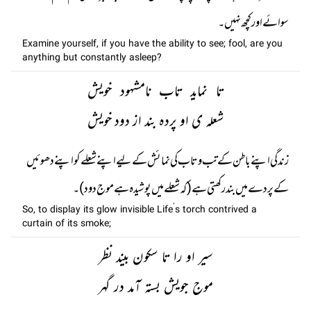
سوائے اور کچھ نہیں۔
Examine yourself, if you have the ability to see; fool, are you
anything but constantly asleep?
تا نماید تاب نامشہود خویش
شعلہ ی او پردہ بند از دود خویش
زندگی اپنے باطن کے تب و تاب کی نمائش کے لیے اپنے شعلے کو اپنے دھوئیں
کے پردے میں بند رکھتی ہے (کہ شعلے میں پوشیدہ ہے موج دود)۔
So, to display its glow invisible Life’s torch contrived a
curtain of its smoke;
سیر او را تا سکون بیند نظر
موج جویش بستہ آمد در گہر