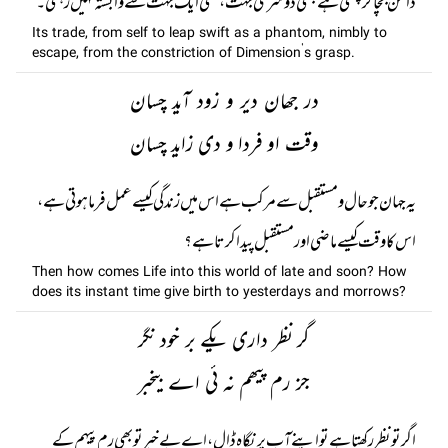
دامن بچا کر چلتی ہے کبھی دوسری جہت، کسی ایک جہت سے وابستہ نہیں رہتی۔
Its trade, from self to leap swift as a phantom, nimbly to
escape, from the constriction of Dimension’s grasp.
در جھان دیر و زود آید چسان
وقت او فردا و دی زاید چسان
یہ جہان جو حال و مستقبل سے مرکب ہے اس میں زندگی کیسے عمل فرما ہوتی ہے،
اس کا وقت کیسے ماضی اور مستقبل پیدا کرتا ہے؟
Then how comes Life into this world of late and soon? How
does its instant time give birth to yesterdays and morrows?
گر نظر داری یکے بر خود نگر
جز رم پیھم نہ ئی اے بیخبر
اگر تو نظر رکھتا ہے تو اپنے آپ پر نگاہ ڈال ، اے بے خبر تو بھی رم پیہم کے