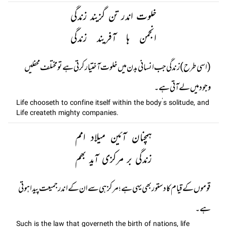
خلوت اندر تن گزیند زندگی
انجمن ہا آفریند زندگی
(اسی طرح) زندگی جب انسانی بدن میں خلوت آختیار کرتی ہے تو مختلف محفلیں
وجود میں لے آتی ہے۔
Life chooseth to confine itself within the body’s solitude, and
Life createth mighty companies.
ہمچنان آئین میلاد امم
زندگی بر مرکزی آید بھم
قوموں کے قیام کا دستور بھی یہی ہے؛ مرکز ہی سے ان کے اندر جمیعت پیدا ہوتی
ہے۔
Such is the law that governeth the birth of nations, life