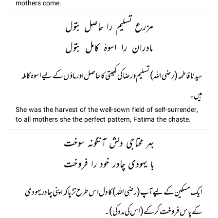
mothers come.
مزرع تسلیم را حاصل بتول
مادران را اسوۂ کامل بتول
سیدنا فاطمہ (رضی اللہ) تسلیم و رضا کی کھیتی کا حاصل اور ماؤں کے لیے اسوہ کاملہ
ہیں۔
She was the harvest of the well-sown field of self-surrender,
to all mothers she the perfect pattern, Fatima the chaste.
بہر محتاجی دلش آنگونہ سوخت
با یہودی چادر خود را فروخت
ایک مسکین کے لیے آپ (رضی اللہ) کا دل اس طرح تڑپا کہ اپنی چادر یہودی
کے پاس فروخت کر کے (اس کی مدد کی)۔