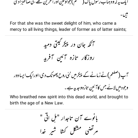
ایک یہ کہ وہ جناب رسول پاک (صلعم) جو اوّلین اور آخرین تھے، کی صاحبزادی
ہیں۔
For that she was the sweet delight of him, who came a
mercy to all living things, leader of former as of latter saints;
آنکہ جان در پیکر گیتی دمید
روزگار تازہ آئین آفرید
آپ (صلعم) نے زمانے کے پیکر میں نئی روح پھونک دی؛ اور ایک ایسا دور
وجود میں لائے جس کا آئین تازہ و جدید ہے۔
Who breathed new spirit into this dead world, and brought to
birth the age of a New Law.
بانوے آن تاجدار "ہل اتی "
مرتضی مشکل کشا شیر خدا