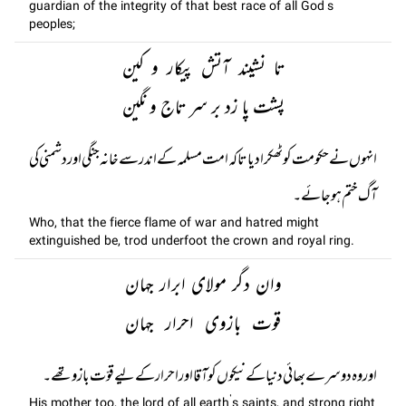
guardian of the integrity of that best race of all God’s
peoples;
تا نشیند آتش پیکار و کین
پشت پا زد بر سر تاج و نگین
انہوں نے حکومت کو ٹھکرا دیا تاکہ امت مسلمہ کے اندر سے خانہ جنگی اور دشمنی کی
آگ ختم ہو جائے۔
Who, that the fierce flame of war and hatred might
extinguished be, trod underfoot the crown and royal ring.
وان دگر مولای ابرار جہان
قوت بازوی احرار جہان
اور وہ دوسرے بھائی دنیا کے نیکوں کو آقا اور احرار کے لیے قوّت بازو تھے۔
His mother too, the lord of all earth’s saints, and strong right