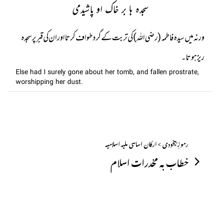
سجدہ ہا بر خاک او پاشیدمی
ورنہ میں سیدہ فاطمہ (رضی اللہ) کی تربت کے گرد طواف کرتا اور ان کی قبر پر سجدہ
ریز ہوتا۔
Else had I surely gone about her tomb, and fallen prostrate,
worshipping her dust.
رموزِ بیخودی > ارکان اساسی ملیہ اسلامیہ
خطاب بہ مخدرات اسلام