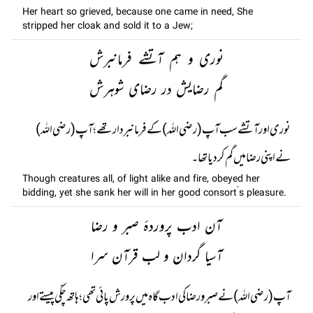
Her heart so grieved, because one came in need, She
stripped her cloak and sold it to a Jew;
نوری و ہم آتشے فرمانبرش
گم رضایش در رضای شوہرش
نوری اور آتشے سب آپ (رضی اللہ) کے فرمانبردار تھے؛ آپ (رضی اللہ)
نے اپنی رضا میں گم کر دیا تھا۔
Though creatures all, of light alike and fire, obeyed her
bidding, yet she sank her will in her good consort’s pleasure.
آن ادب پروردۂ صبر و رضا
آسیا گردان و لب قرآن سرا
آپ (رضی اللہ) نے صبر و رضا کی ادب گاہ میں پرورش پائی تھی؛ ہاتھ چکّی پیستے اور