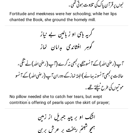
لبوں پر قرآن پاک کی تلاوت ہوتی تھی۔
Fortitude and meekness were her schooling; while her lips
chanted the Book, she ground the homely mill.
گریہ ہای او ز بالین بے نیاز
گوہر افشاندی بدامان نماز
آپ (رضی اللہ) کے آنسو تکیے پر کبھی نہ گرے (آپ (رضی اللہ) نے تنگیء
حالات پر کبھی آنسو نہ بہائے) البتہ نماز کے دوران آپ (رضی اللہ) کے آنسو
موتیوں کی طرح ٹپکتے تھے۔
No pillow needed she to catch her tears, but wept
contrition’s offering of pearls upon the skirt of prayer;
اشک او بر چید جبریل از زمین
ہمچو شبنم ریخت بر عرش برین