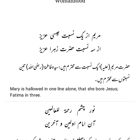
مریم از یک نسبت عیسی عزیز
از سہ نسبت حضرت زہرا عزیز
حضرت مریم (علیہ) ایک نسبت سے محترم ہیں ؛ سیدہ فاطمة (رضی اللہ) تین
نسبتوں سے محترم ہیں۔
Mary is hallowed in one line alone, that she bore Jesus;
Fatima in three.
نور چشم رحمة للعالمین
آن امام اولین و آخرین