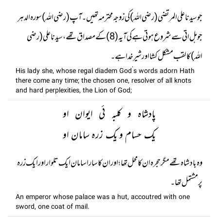
جو سیدنا علی المرتضی (رضی اللہ) کی زوجہ محترمہ تھیں۔آپ (رضی اللہ) سورہ الدہر
جو ہل اتی سے شروع ہوتی ہے کی آیہ (8) کے مصداق تھے، سیدنا علی (رضی
اللہ) کا لقب مشکل کشا اور شیر خدا ہے۔
His lady she, whose regal diadem God’s words adorn Hath
there come any time; the chosen one, resolver of all knots
and hard perplexities, the Lion of God;
پادشاہ و کلبہ ئی ایوان او
یک حسام و یک زرہ سامان او
وہ بادشاہ تھے مگر حجرہ ان کا محل تھا؛ اور ان کا سارا سامان ایک تلوار اور ایک زرہ
پر مشتمل تھا۔
An emperor whose palace was a hut, accoutred with one
sword, one coat of mail.