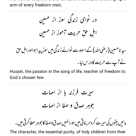
arm of every freeborn man;
در نوای زندگی سوز از حسین
اہل حق حریت آموز از حسین
سیدنا حسین (رضی اللہ) کے اسوہ سے نوائے زندگی میں سوز پیدا ہوا اور اہل حق
نے آپ سے حریّت کا درس لیا۔
Husain, the passion in the song of life, teacher of freedom to
God’s chosen few.
سیرت فرزند ہا از امہات
جوہر صدق و صفا از امہات
مائیں بیٹوں کی سیرت کردار بناتی ہیں اور انہیں صدق و صفا کا جوہر عطا کرتی ہیں۔
The character, the essential purity, of holy children from their