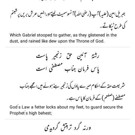
جبریل امین (علیہ) آپ (رضی اللہ) آنسو سمیٹ لیتے اور انہیں عرش بریں پر شبنم
کی طرح ٹپکاتے۔
Which Gabriel stooped to gather, as they glistened in the
dust, and rained like dew upon the Throne of God.
رشتۂ آئین حق زنجیر پاست
پاس فرمان جناب مصطفی است
شریعت حقہ کے احکام میرے پاؤں کی زنجیر بنے ہوئے ہیں ؛ مجھے جناب
مصطفے (صلعم) کے فرمان کا پاس ہے۔
God’s Law a fetter locks about my feet, to guard secure the
Prophet’s high behest;
ورنہ گرد تربتش گردیدمی