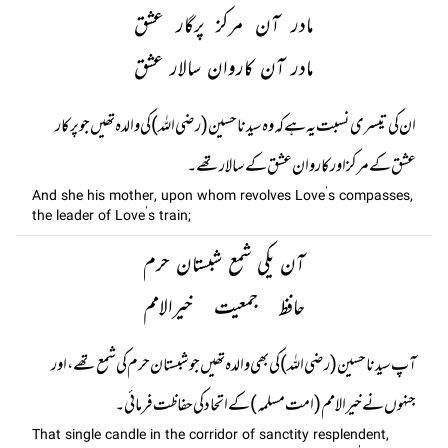
مادر آن مرکز پرگار عشق
مادر آن کاروان سالار عشق
ان کی تیسری نسبت یہ ہے کہ وہ سیدنا حسین (رضی اللہ) کی والدہ تھیں جو پرکار
عشق کے مرکز اور کاروان عشق کے سالار تھے۔
And she his mother, upon whom revolves Love’s compasses,
the leader of Love’s train;
آن یکی شمع شبستان حرم
حافظ جمعیت خیرالامم
آپ سیدنا حسین (رضی اللہ) کی بھی والدہ تھیں جو شبستان حرم کی شمع تھے، اور
جنہوں نے خیر الامم (امت مسلمہ) کے اتحاد کی حفاظت فرمائی۔
That single candle in the corridor of sanctity resplendent,