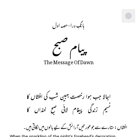
Tra
حصہ اول
· 
بانگِ درا
پیام صبح
The Message Of Dawn
اجالا جب ہوا رخصت جبین شب کی افشاں کا
نسیم زندگی پیغام لائی صبح خنداں کا
افشاں: ستارے سے جو عورتیں آرائش کے لیے بالوں میں لگاتی ہیں۔