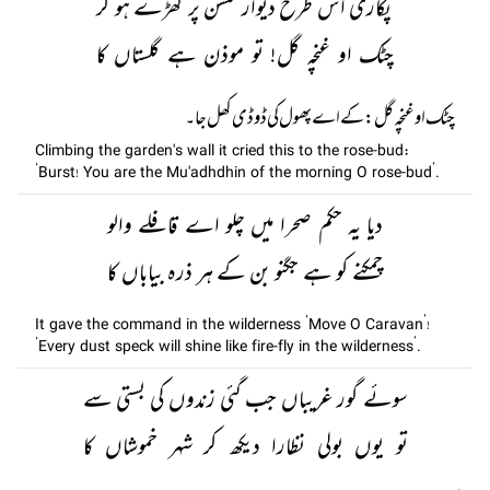
پکاری اس طرح دیوار گلشن پر کھڑے ہو کر
چٹک او غنچہ گل! تو موذن ہے گلستاں کا
چٹک او غنچہ گل: کےاے پھول کی ڈوڈی کھل جا۔
Climbing the garden's wall it cried this to the rose-bud:
‘Burst! You are the Mu'adhdhin of the morning O rose-bud’.
دیا یہ حکم صحرا میں چلو اے قافلے والو
چمکنے کو ہے جگنو بن کے ہر ذرہ بیاباں کا
It gave the command in the wilderness ‘Move O Caravan’!
‘Every dust speck will shine like fire-fly in the wilderness’.
سوئے گور غریباں جب گئی زندوں کی بستی سے
تو یوں بولی نظارا دیکھ کر شہر خموشاں کا