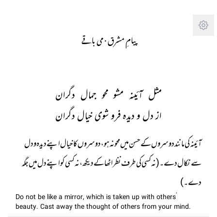
Tra
پیامِ مشرق
· 
می باقے
مثل آئینہ مشو محو جمال دگران
از دل و دیدہ فرو شوی خیال دگران
آئینہ کی مانند دوسروں کے حسن میں محو نہ ہو، دوسروں کا خیال اپنے دیدہ و دل
سے نکال دے۔ (نہ کسی کی طرف نظر اٹھا کے دیکھ، نہ کسی کو اپنے دل میں جگہ
دے۔)
Do not be like a mirror, which is taken up with others’
beauty. Cast away the thought of others from your mind.