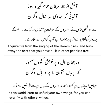
آتش از نالہ مرغان حرم گیر و بسوز
آشیانی کہ نہادی بہ نہال دگران
اے وہ شخص ! جس نے دوسروں کے درخت پر آشیانہ بنا رکھا ہے، حرم کے
پرندوں کی فغاں سے اثر پذیر ہو اور اپنے آپ کو اس سے جلا دے۔
Acquire fire from the singing of the Harem birds, and burn
away the nest that you have built in other people’s tree.
در جھان بال و پر خویش گشودن آموز
کہ پریدن نتوان با پر و بال دگران
دنیا میں اپنے بال و پر کھولنا سیکھ، دوسروں کے بال و پر سے اڑا نہیں جا سکتا۔
In this world learn to unfurl your own wings, for you can
never fly with others’ wings.