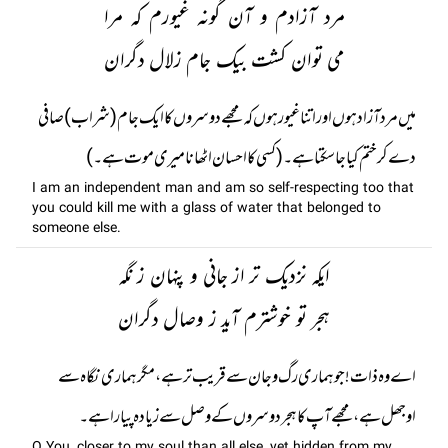
مرد آزادم و آن گونہ غیورم کہ مرا
می توان کشت بیک جام زلال دگران
میں مرد آزاد ہوں اور اتنا غیور ہوں کہ مجھے دوسروں کا ایک جام (شراب) صافی
دے کر ختم کیا جا سکتا ہے۔ (کسی کا احسان اٹھانا میری موت ہے۔)
I am an independent man and am so self-respecting too that
you could kill me with a glass of water that belonged to
someone else.
ایکہ نزدیک تر از جانی و پنہان ز نگہ
ہجر تو خوشترم آید ز وصال دگران
اے وہ ذات! جو ہماری رگ و جان سے قریب تر ہے، مگر ہماری نگاہ سے
اوجھل ہے، مجھے آپ کا ہجر دوسروں کے وصل سے زیادہ پیارا ہے۔