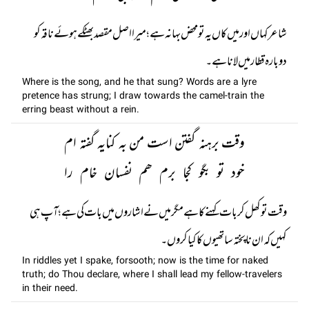
شاعر کہاں اور میں کاں یہ تو محض بہانہ ہے؛ میرا اصل مقصد بھٹکے ہوئے ناقہ کو
دوبارہ قطار میں لانا ہے۔
Where is the song, and he that sung? Words are a lyre
pretence has strung; I draw towards the camel-train the
erring beast without a rein.
وقت برہنہ گفتن است من بہ کنایہ گفتہ ام
خود تو بگو کجا برم ھم نفسان خام را
وقت تو کھل کر بات کہنے کا ہے مگر میں نے اشا روں میں بات کی ہے؛ آپ ہی
کہیں کہ ان ناپختہ ساتھیوں کا کیا کروں۔
In riddles yet I spake, forsooth; now is the time for naked
truth; do Thou declare, where I shall lead my fellow-travelers
in their need.