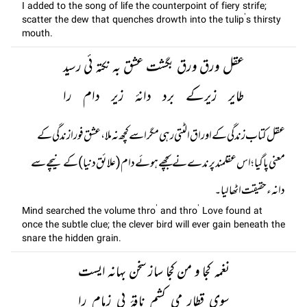
I added to the song of life the counterpoint of fiery strife;
scatter the dew that quenches drowth into the tulip’s thirsty
mouth.
عقل ورق ورق بگشت عشق بہ نکتہ ئی رسید
طایر زیرکے برد دانۂ زیر دام را
عقل کتاب زندگی کے اوراق الٹتی رہی مگر اسے کچھ نہ ملا، عشق فورا زندگی کے
معنی پا گیا ؛ اس عقلمند پرندے نے بچھے ہوئے دام (علائق دنیا) کے نیچے سے
دانہ ء حقیقت اٹھا لیا۔
Mind searched the volume thro’ and thro’ Love found at
once the subtle clue; the clever bird will ever gain beneath the
snare the hidden grain.
نغمہ کجا و من کجا ساز سخن بہانہ ایست
سوی قطار می کشم ناقۂ بی زمام را