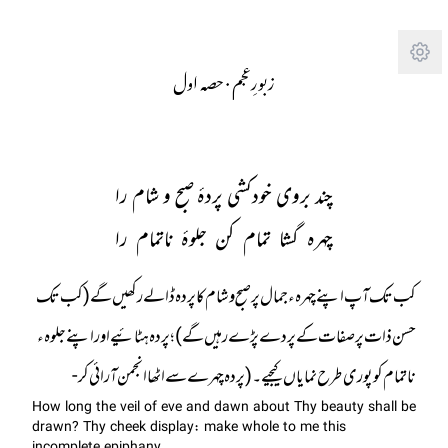
Tra
زبورِعجم
· 
حصہ اول
چند بروی خودکشی پردۂ صبح و شام را
چہرہ گشا تمام کن جلوۂ ناتمام را
کب تک آپ اپنے چہرہ ء جمال پر صبح و شام کا پردہ ڈالے رکھیں گے (کب تک
حسن ذات پر صفات کے پردے پڑے رہیں گے)؛ پردہ ہٹائیے اور اپنے جلوہء
ناتمام کو پوری طرح نمایاں کیجیے۔ ( پردہ چہرے سے اٹھا انجمن آرائی کر -
How long the veil of eve and dawn about Thy beauty shall be
drawn? Thy cheek display: make whole to me this