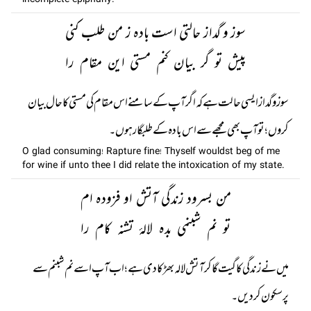
incomplete epiphany.
سوز و گداز حالتی است بادہ ز من طلب کنی
پیش تو گر بیان کنم مستی این مقام را
سوز و گداز ایسی حالت ہے کہ اگر آپ کے سامنے اس مقام کی مستی کا حال بیان
کروں ؛ تو آپ بھی مجھے سے اس بادہ کے طلبگار ہوں۔
O glad consuming! Rapture fine! Thyself wouldst beg of me
for wine if unto thee I did relate the intoxication of my state.
من بسرود زندگی آتش او فزودہ ام
تو نم شبنمی بدہ لالۂ تشنہ کام را
میں نے زندگی کا گیت گا کر آتش لالہ بھڑکا دی ہے؛ اب آپ اسے نم شبنم سے
پرسکون کر دیں۔