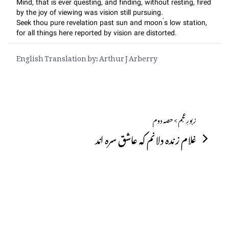
Mind, that is ever questing, and finding, without resting, fired
by the joy of viewing was vision still pursuing.
Seek thou pure revelation past sun and moon’s low station,
for all things here reported by vision are distorted.
English Translation by: Arthur J Arberry
زبورِعجم > حصہ دوم
غلام زندہ دلانم کہ عاشق سرہ اند