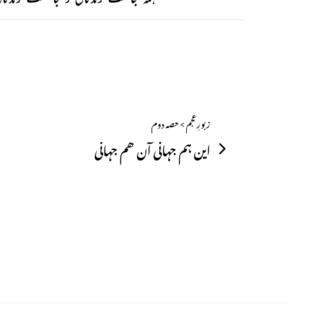
زبورِعجم > حصہ دوم
این ہم جہانی آن ھم جہانی