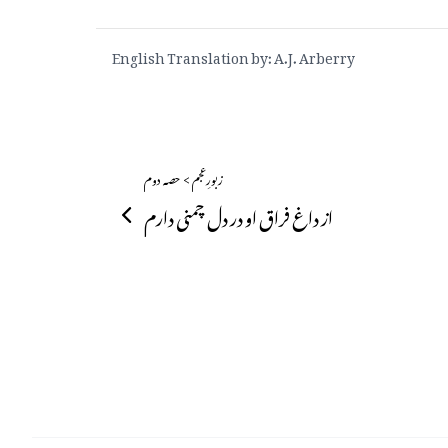
English Translation by: A.J. Arberry
زبورِعجم > حصہ دوم
از داغ فراق او در دل چمنی دارم