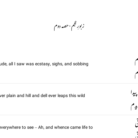
حصہ دوم
· 
زبورِعجم
م
tude, all I saw was ecstasy, sighs, and sobbing
م
دا
ver plain and hill and dell ever leaps this wild
یدم
ی
 is everywhere to see – Ah, and whence came life to
ی